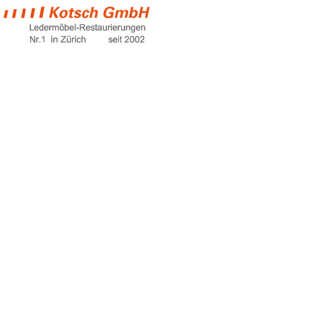
ölfleck wildleder
entfernen
Home
ölfleck wildleder entfernen