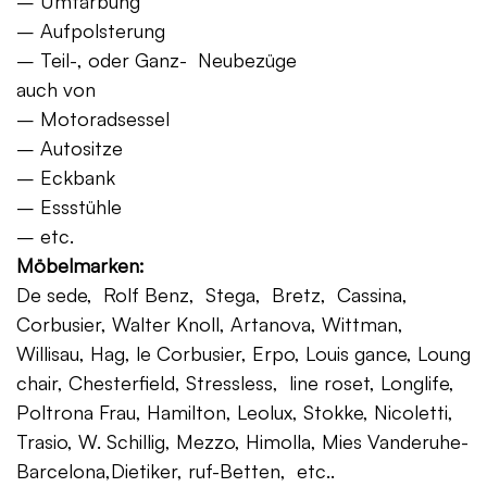
– Umfärbung
– Aufpolsterung
– Teil-, oder Ganz- Neubezüge
auch von
– Motoradsessel
– Autositze
– Eckbank
– Essstühle
– etc.
Möbelmarken:
De sede, Rolf Benz, Stega, Bretz, Cassina,
Corbusier, Walter Knoll, Artanova, Wittman,
Willisau, Hag, le Corbusier, Erpo, Louis gance, Loung
chair, Chesterfield, Stressless, line roset, Longlife,
Poltrona Frau, Hamilton, Leolux, Stokke, Nicoletti,
Trasio, W. Schillig, Mezzo, Himolla, Mies Vanderuhe-
Barcelona,Dietiker, ruf-Betten, etc..