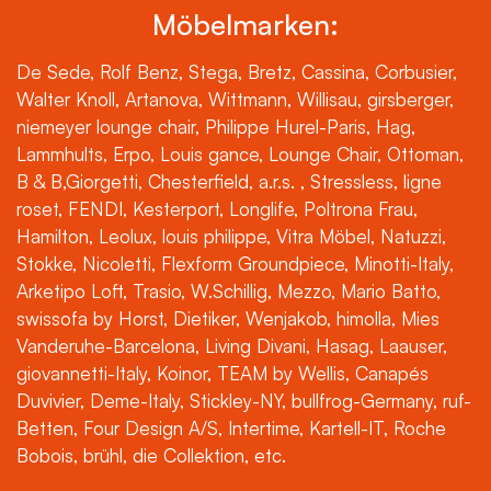
Möbelmarken:
De Sede, Rolf Benz, Stega, Bretz, Cassina, Corbusier,
Walter Knoll, Artanova, Wittmann, Willisau, girsberger,
niemeyer lounge chair, Philippe Hurel-Paris, Hag,
Lammhults, Erpo, Louis gance, Lounge Chair, Ottoman,
B & B,Giorgetti, Chesterfield, a.r.s. , Stressless, ligne
roset, FENDI, Kesterport, Longlife, Poltrona Frau,
Hamilton, Leolux, louis philippe, Vitra Möbel, Natuzzi,
Stokke, Nicoletti, Flexform Groundpiece, Minotti-Italy,
Arketipo Loft, Trasio, W.Schillig, Mezzo, Mario Batto,
swissofa by Horst, Dietiker, Wenjakob, himolla, Mies
Vanderuhe-Barcelona, Living Divani, Hasag, Laauser,
giovannetti-Italy, Koinor, TEAM by Wellis, Canapés
Duvivier, Deme-Italy, Stickley-NY, bullfrog-Germany, ruf-
Betten, Four Design A/S, Intertime, Kartell-IT, Roche
Bobois, brühl, die Collektion, etc.