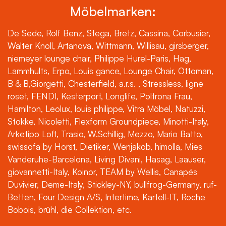
Möbelmarken:
De Sede, Rolf Benz, Stega, Bretz, Cassina, Corbusier,
Walter Knoll, Artanova, Wittmann, Willisau, girsberger,
niemeyer lounge chair, Philippe Hurel-Paris, Hag,
Lammhults, Erpo, Louis gance, Lounge Chair, Ottoman,
B & B,Giorgetti, Chesterfield, a.r.s. , Stressless, ligne
roset, FENDI, Kesterport, Longlife, Poltrona Frau,
Hamilton, Leolux, louis philippe, Vitra Möbel, Natuzzi,
Stokke, Nicoletti, Flexform Groundpiece, Minotti-Italy,
Arketipo Loft, Trasio, W.Schillig, Mezzo, Mario Batto,
swissofa by Horst, Dietiker, Wenjakob, himolla, Mies
Vanderuhe-Barcelona, Living Divani, Hasag, Laauser,
giovannetti-Italy, Koinor, TEAM by Wellis, Canapés
Duvivier, Deme-Italy, Stickley-NY, bullfrog-Germany, ruf-
Betten, Four Design A/S, Intertime, Kartell-IT, Roche
Bobois, brühl, die Collektion, etc.