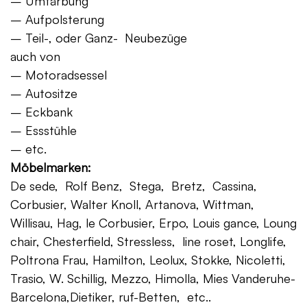
– Umfärbung
– Aufpolsterung
– Teil-, oder Ganz- Neubezüge
auch von
– Motoradsessel
– Autositze
– Eckbank
– Essstühle
– etc.
Möbelmarken:
De sede, Rolf Benz, Stega, Bretz, Cassina,
Corbusier, Walter Knoll, Artanova, Wittman,
Willisau, Hag, le Corbusier, Erpo, Louis gance, Loung
chair, Chesterfield, Stressless, line roset, Longlife,
Poltrona Frau, Hamilton, Leolux, Stokke, Nicoletti,
Trasio, W. Schillig, Mezzo, Himolla, Mies Vanderuhe-
Barcelona,Dietiker, ruf-Betten, etc..