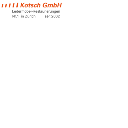
ölfleck aus
wildleder
entfernen
Home
ölfleck aus wildleder entfernen