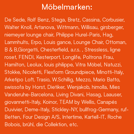
Möbelmarken:
De Sede, Rolf Benz, Stega, Bretz, Cassina, Corbusier,
Walter Knoll, Artanova, Wittmann, Willisau, girsberger,
niemeyer lounge chair, Philippe Hurel-Paris, Hag,
Lammhults, Erpo, Louis gance, Lounge Chair, Ottoman,
B & B,Giorgetti, Chesterfield, a.r.s. , Stressless, ligne
roset, FENDI, Kesterport, Longlife, Poltrona Frau,
Hamilton, Leolux, louis philippe, Vitra Möbel, Natuzzi,
Stokke, Nicoletti, Flexform Groundpiece, Minotti-Italy,
Arketipo Loft, Trasio, W.Schillig, Mezzo, Mario Batto,
swissofa by Horst, Dietiker, Wenjakob, himolla, Mies
Vanderuhe-Barcelona, Living Divani, Hasag, Laauser,
giovannetti-Italy, Koinor, TEAM by Wellis, Canapés
Duvivier, Deme-Italy, Stickley-NY, bullfrog-Germany, ruf-
Betten, Four Design A/S, Intertime, Kartell-IT, Roche
Bobois, brühl, die Collektion, etc.