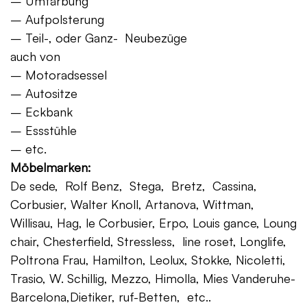
– Umfärbung
– Aufpolsterung
– Teil-, oder Ganz- Neubezüge
auch von
– Motoradsessel
– Autositze
– Eckbank
– Essstühle
– etc.
Möbelmarken:
De sede, Rolf Benz, Stega, Bretz, Cassina,
Corbusier, Walter Knoll, Artanova, Wittman,
Willisau, Hag, le Corbusier, Erpo, Louis gance, Loung
chair, Chesterfield, Stressless, line roset, Longlife,
Poltrona Frau, Hamilton, Leolux, Stokke, Nicoletti,
Trasio, W. Schillig, Mezzo, Himolla, Mies Vanderuhe-
Barcelona,Dietiker, ruf-Betten, etc..