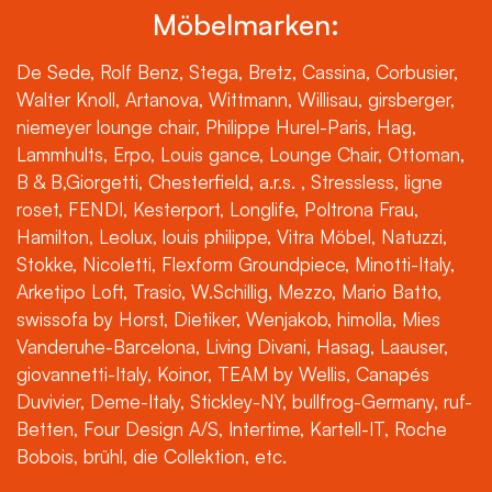
Möbelmarken:
De Sede, Rolf Benz, Stega, Bretz, Cassina, Corbusier,
Walter Knoll, Artanova, Wittmann, Willisau, girsberger,
niemeyer lounge chair, Philippe Hurel-Paris, Hag,
Lammhults, Erpo, Louis gance, Lounge Chair, Ottoman,
B & B,Giorgetti, Chesterfield, a.r.s. , Stressless, ligne
roset, FENDI, Kesterport, Longlife, Poltrona Frau,
Hamilton, Leolux, louis philippe, Vitra Möbel, Natuzzi,
Stokke, Nicoletti, Flexform Groundpiece, Minotti-Italy,
Arketipo Loft, Trasio, W.Schillig, Mezzo, Mario Batto,
swissofa by Horst, Dietiker, Wenjakob, himolla, Mies
Vanderuhe-Barcelona, Living Divani, Hasag, Laauser,
giovannetti-Italy, Koinor, TEAM by Wellis, Canapés
Duvivier, Deme-Italy, Stickley-NY, bullfrog-Germany, ruf-
Betten, Four Design A/S, Intertime, Kartell-IT, Roche
Bobois, brühl, die Collektion, etc.