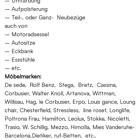
– Umfärbung
– Aufpolsterung
– Teil-, oder Ganz- Neubezüge
auch von
– Motoradsessel
– Autositze
– Eckbank
– Essstühle
– etc.
Möbelmarken:
De sede, Rolf Benz, Stega, Bretz, Cassina,
Corbusier, Walter Knoll, Artanova, Wittman,
Willisau, Hag, le Corbusier, Erpo, Louis gance, Loung
chair, Chesterfield, Stressless, line roset, Longlife,
Poltrona Frau, Hamilton, Leolux, Stokke, Nicoletti,
Trasio, W. Schillig, Mezzo, Himolla, Mies Vanderuhe-
Barcelona,Dietiker, ruf-Betten, etc..