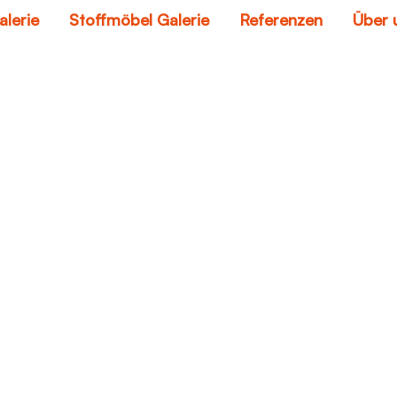
alerie
Stoffmöbel Galerie
Referenzen
Über 
möbelhaus bern
Home
möbelhaus bern