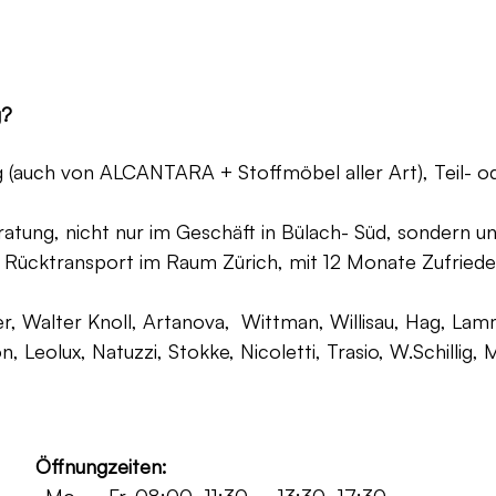
g?
ng (auch von ALCANTARA + Stoffmöbel aller Art), Teil- 
atung, nicht nur im Geschäft in Bülach- Süd, sondern un
 Rücktransport im Raum Zürich, mit 12 Monate Zufriede
, Walter Knoll, Artanova, Wittman, Willisau, Hag, Lammh
on, Leolux, Natuzzi, Stokke, Nicoletti, Trasio, W.Schilli
Öffnungzeiten: