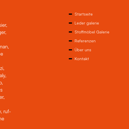
Startseite
Leder galerie
ier,
ger,
Stoffmöbel Galerie
Referenzen
man,
Über uns
ne
Kontakt
zi,
aly,
o,
es
er,
, ruf-
che