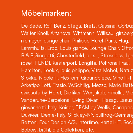
Möbelmarken:
De Sede, Rolf Benz, Stega, Bretz, Cassina, Corbus
Walter Knoll, Artanova, Wittmann, Willisau, girsber
niemeyer lounge chair, Philippe Hurel-Paris, Hag,
Lammhults, Erpo, Louis gance, Lounge Chair, Otto
B & B,Giorgetti, Chesterfield, a.r.s. , Stressless, lig
roset, FENDI, Kesterport, Longlife, Poltrona Frau,
Hamilton, Leolux, louis philippe, Vitra Möbel, Natuz
Stokke, Nicoletti, Flexform Groundpiece, Minotti-It
Arketipo Loft, Trasio, W.Schillig, Mezzo, Mario Batt
swissofa by Horst, Dietiker, Wenjakob, himolla, Mi
Vanderuhe-Barcelona, Living Divani, Hasag, Laaus
giovannetti-Italy, Koinor, TEAM by Wellis, Canapés
Duvivier, Deme-Italy, Stickley-NY, bullfrog-Germany
Betten, Four Design A/S, Intertime, Kartell-IT, Ro
Bobois, brühl, die Collektion, etc.