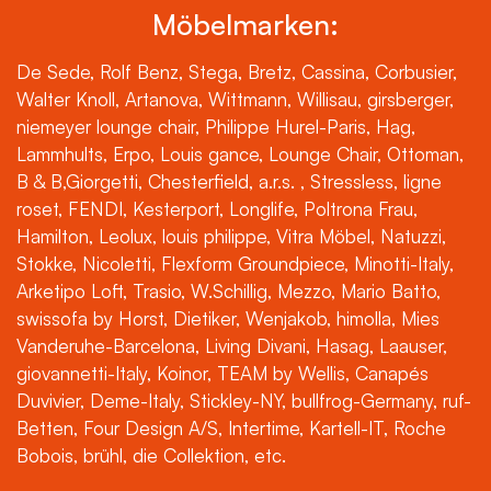
Möbelmarken:
De Sede, Rolf Benz, Stega, Bretz, Cassina, Corbusier,
Walter Knoll, Artanova, Wittmann, Willisau, girsberger,
niemeyer lounge chair, Philippe Hurel-Paris, Hag,
Lammhults, Erpo, Louis gance, Lounge Chair, Ottoman,
B & B,Giorgetti, Chesterfield, a.r.s. , Stressless, ligne
roset, FENDI, Kesterport, Longlife, Poltrona Frau,
Hamilton, Leolux, louis philippe, Vitra Möbel, Natuzzi,
Stokke, Nicoletti, Flexform Groundpiece, Minotti-Italy,
Arketipo Loft, Trasio, W.Schillig, Mezzo, Mario Batto,
swissofa by Horst, Dietiker, Wenjakob, himolla, Mies
Vanderuhe-Barcelona, Living Divani, Hasag, Laauser,
giovannetti-Italy, Koinor, TEAM by Wellis, Canapés
Duvivier, Deme-Italy, Stickley-NY, bullfrog-Germany, ruf-
Betten, Four Design A/S, Intertime, Kartell-IT, Roche
Bobois, brühl, die Collektion, etc.