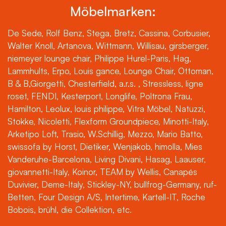
Möbelmarken:
De Sede, Rolf Benz, Stega, Bretz, Cassina, Corbusier,
Walter Knoll, Artanova, Wittmann, Willisau, girsberger,
niemeyer lounge chair, Philippe Hurel-Paris, Hag,
Lammhults, Erpo, Louis gance, Lounge Chair, Ottoman,
B & B,Giorgetti, Chesterfield, a.r.s. , Stressless, ligne
roset, FENDI, Kesterport, Longlife, Poltrona Frau,
Hamilton, Leolux, louis philippe, Vitra Möbel, Natuzzi,
Stokke, Nicoletti, Flexform Groundpiece, Minotti-Italy,
Arketipo Loft, Trasio, W.Schillig, Mezzo, Mario Batto,
swissofa by Horst, Dietiker, Wenjakob, himolla, Mies
Vanderuhe-Barcelona, Living Divani, Hasag, Laauser,
giovannetti-Italy, Koinor, TEAM by Wellis, Canapés
Duvivier, Deme-Italy, Stickley-NY, bullfrog-Germany, ruf-
Betten, Four Design A/S, Intertime, Kartell-IT, Roche
Bobois, brühl, die Collektion, etc.