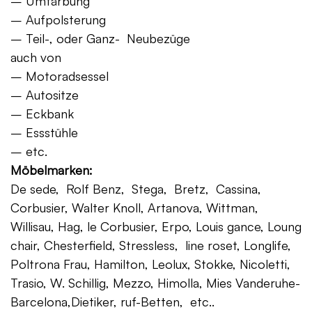
– Umfärbung
– Aufpolsterung
– Teil-, oder Ganz- Neubezüge
auch von
– Motoradsessel
– Autositze
– Eckbank
– Essstühle
– etc.
Möbelmarken:
De sede, Rolf Benz, Stega, Bretz, Cassina,
Corbusier, Walter Knoll, Artanova, Wittman,
Willisau, Hag, le Corbusier, Erpo, Louis gance, Loung
chair, Chesterfield, Stressless, line roset, Longlife,
Poltrona Frau, Hamilton, Leolux, Stokke, Nicoletti,
Trasio, W. Schillig, Mezzo, Himolla, Mies Vanderuhe-
Barcelona,Dietiker, ruf-Betten, etc..