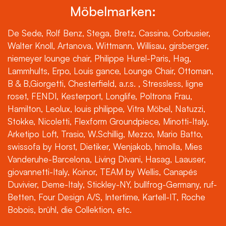
Möbelmarken:
De Sede, Rolf Benz, Stega, Bretz, Cassina, Corbusier,
Walter Knoll, Artanova, Wittmann, Willisau, girsberger,
niemeyer lounge chair, Philippe Hurel-Paris, Hag,
Lammhults, Erpo, Louis gance, Lounge Chair, Ottoman,
B & B,Giorgetti, Chesterfield, a.r.s. , Stressless, ligne
roset, FENDI, Kesterport, Longlife, Poltrona Frau,
Hamilton, Leolux, louis philippe, Vitra Möbel, Natuzzi,
Stokke, Nicoletti, Flexform Groundpiece, Minotti-Italy,
Arketipo Loft, Trasio, W.Schillig, Mezzo, Mario Batto,
swissofa by Horst, Dietiker, Wenjakob, himolla, Mies
Vanderuhe-Barcelona, Living Divani, Hasag, Laauser,
giovannetti-Italy, Koinor, TEAM by Wellis, Canapés
Duvivier, Deme-Italy, Stickley-NY, bullfrog-Germany, ruf-
Betten, Four Design A/S, Intertime, Kartell-IT, Roche
Bobois, brühl, die Collektion, etc.