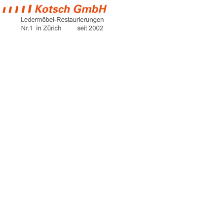
möbelgeschäfte
bern
Home
möbelgeschäfte bern