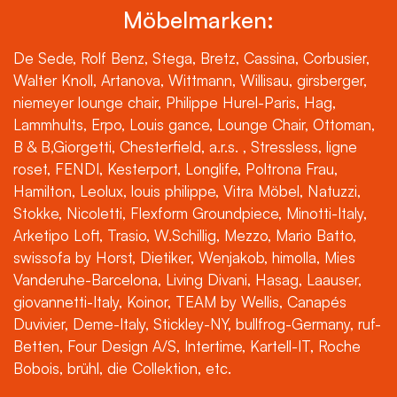
Möbelmarken:
De Sede, Rolf Benz, Stega, Bretz, Cassina, Corbusier,
Walter Knoll, Artanova, Wittmann, Willisau, girsberger,
niemeyer lounge chair, Philippe Hurel-Paris, Hag,
Lammhults, Erpo, Louis gance, Lounge Chair, Ottoman,
B & B,Giorgetti, Chesterfield, a.r.s. , Stressless, ligne
roset, FENDI, Kesterport, Longlife, Poltrona Frau,
Hamilton, Leolux, louis philippe, Vitra Möbel, Natuzzi,
Stokke, Nicoletti, Flexform Groundpiece, Minotti-Italy,
Arketipo Loft, Trasio, W.Schillig, Mezzo, Mario Batto,
swissofa by Horst, Dietiker, Wenjakob, himolla, Mies
Vanderuhe-Barcelona, Living Divani, Hasag, Laauser,
giovannetti-Italy, Koinor, TEAM by Wellis, Canapés
Duvivier, Deme-Italy, Stickley-NY, bullfrog-Germany, ruf-
Betten, Four Design A/S, Intertime, Kartell-IT, Roche
Bobois, brühl, die Collektion, etc.