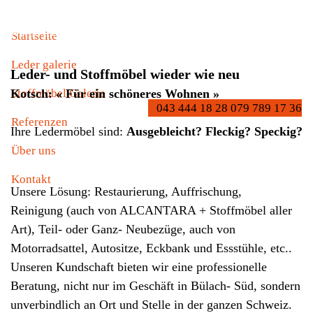
möbel sofa
Home
möbel sofa
Startseite
Leder galerie
Leder- und Stoffmöbel wieder wie neu
Kotsch: « Für ein schöneres Wohnen »
Stoffmöbel Galerie
043 444 18 28 079 789 17 36
Referenzen
Ihre Ledermöbel sind:
Ausgebleicht? Fleckig? Speckig?
Über uns
Kontakt
Unsere Lösung: Restaurierung, Auffrischung,
Reinigung (auch von ALCANTARA + Stoffmöbel aller
Art), Teil- oder Ganz- Neubezüge, auch von
Motorradsattel, Autositze, Eckbank und Essstühle, etc..
Unseren Kundschaft bieten wir eine professionelle
Beratung, nicht nur im Geschäft in Bülach- Süd, sondern
unverbindlich an Ort und Stelle in der ganzen Schweiz.