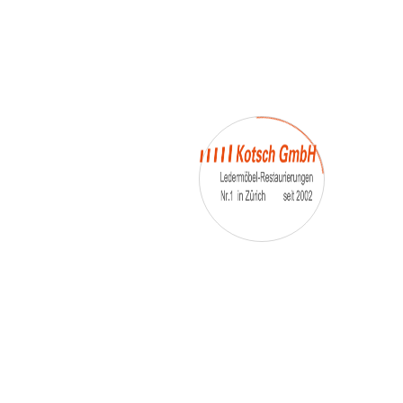
– Umfärbung
– Aufpolsterung
– Teil-, oder Ganz- Neubezüge
auch von
– Motoradsessel
– Autositze
– Eckbank
– Essstühle
– etc.
Möbelmarken:
De sede, Rolf Benz, Stega, Bretz, Cassina,
Corbusier, Walter Knoll, Artanova, Wittman,
Willisau, Hag, le Corbusier, Erpo, Louis gance, Loung
chair, Chesterfield, Stressless, line roset, Longlife,
Poltrona Frau, Hamilton, Leolux, Stokke, Nicoletti,
Trasio, W. Schillig, Mezzo, Himolla, Mies Vanderuhe-
Barcelona,Dietiker, ruf-Betten, etc..