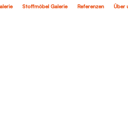
alerie
Stoffmöbel Galerie
Referenzen
Über 
crofiber sectional s
Home
microfiber sectional sofa