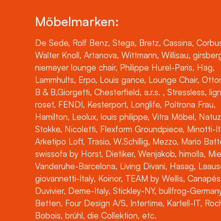
Möbelmarken:
De Sede, Rolf Benz, Stega, Bretz, Cassina, Corbus
Walter Knoll, Artanova, Wittmann, Willisau, girsber
niemeyer lounge chair, Philippe Hurel-Paris, Hag,
Lammhults, Erpo, Louis gance, Lounge Chair, Otto
B & B,Giorgetti, Chesterfield, a.r.s. , Stressless, lig
roset, FENDI, Kesterport, Longlife, Poltrona Frau,
Hamilton, Leolux, louis philippe, Vitra Möbel, Natuz
Stokke, Nicoletti, Flexform Groundpiece, Minotti-It
Arketipo Loft, Trasio, W.Schillig, Mezzo, Mario Batt
swissofa by Horst, Dietiker, Wenjakob, himolla, Mi
Vanderuhe-Barcelona, Living Divani, Hasag, Laaus
giovannetti-Italy, Koinor, TEAM by Wellis, Canapés
Duvivier, Deme-Italy, Stickley-NY, bullfrog-Germany
Betten, Four Design A/S, Intertime, Kartell-IT, Ro
Bobois, brühl, die Collektion, etc.