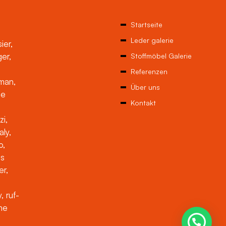
Startseite
Leder galerie
ier,
ger,
Stoffmöbel Galerie
Referenzen
man,
Über uns
ne
Kontakt
zi,
aly,
o,
es
er,
, ruf-
che