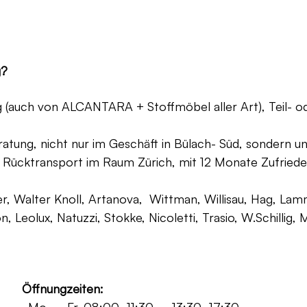
g?
ng (auch von ALCANTARA + Stoffmöbel aller Art), Teil- 
atung, nicht nur im Geschäft in Bülach- Süd, sondern un
 Rücktransport im Raum Zürich, mit 12 Monate Zufriede
, Walter Knoll, Artanova, Wittman, Willisau, Hag, Lammh
on, Leolux, Natuzzi, Stokke, Nicoletti, Trasio, W.Schilli
Öffnungzeiten: