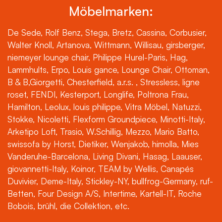
Möbelmarken:
De Sede, Rolf Benz, Stega, Bretz, Cassina, Corbusier,
Walter Knoll, Artanova, Wittmann, Willisau, girsberger,
niemeyer lounge chair, Philippe Hurel-Paris, Hag,
Lammhults, Erpo, Louis gance, Lounge Chair, Ottoman,
B & B,Giorgetti, Chesterfield, a.r.s. , Stressless, ligne
roset, FENDI, Kesterport, Longlife, Poltrona Frau,
Hamilton, Leolux, louis philippe, Vitra Möbel, Natuzzi,
Stokke, Nicoletti, Flexform Groundpiece, Minotti-Italy,
Arketipo Loft, Trasio, W.Schillig, Mezzo, Mario Batto,
swissofa by Horst, Dietiker, Wenjakob, himolla, Mies
Vanderuhe-Barcelona, Living Divani, Hasag, Laauser,
giovannetti-Italy, Koinor, TEAM by Wellis, Canapés
Duvivier, Deme-Italy, Stickley-NY, bullfrog-Germany, ruf-
Betten, Four Design A/S, Intertime, Kartell-IT, Roche
Bobois, brühl, die Collektion, etc.