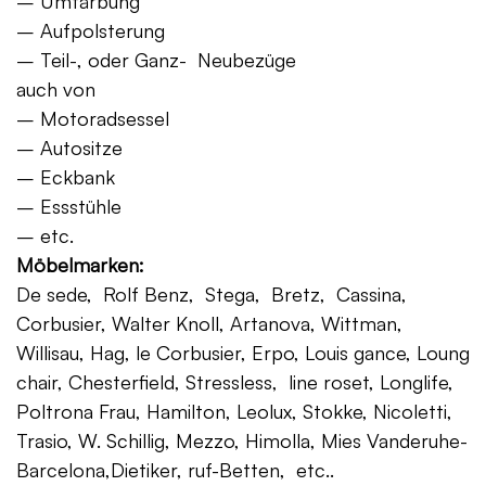
– Umfärbung
– Aufpolsterung
– Teil-, oder Ganz- Neubezüge
auch von
– Motoradsessel
– Autositze
– Eckbank
– Essstühle
– etc.
Möbelmarken:
De sede, Rolf Benz, Stega, Bretz, Cassina,
Corbusier, Walter Knoll, Artanova, Wittman,
Willisau, Hag, le Corbusier, Erpo, Louis gance, Loung
chair, Chesterfield, Stressless, line roset, Longlife,
Poltrona Frau, Hamilton, Leolux, Stokke, Nicoletti,
Trasio, W. Schillig, Mezzo, Himolla, Mies Vanderuhe-
Barcelona,Dietiker, ruf-Betten, etc..