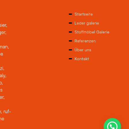
Startseite
Leder galerie
ier,
ger,
Stoffmöbel Galerie
Referenzen
man,
Über uns
ne
Kontakt
zi,
aly,
o,
es
er,
, ruf-
che