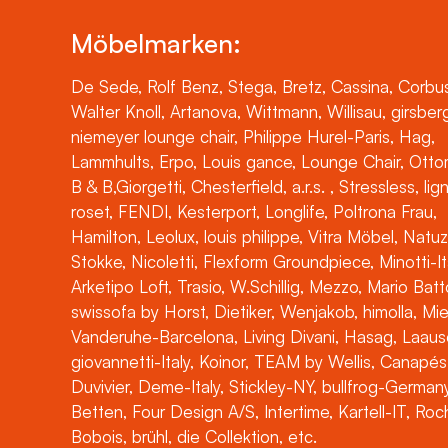
Möbelmarken:
De Sede, Rolf Benz, Stega, Bretz, Cassina, Corbus
Walter Knoll, Artanova, Wittmann, Willisau, girsber
niemeyer lounge chair, Philippe Hurel-Paris, Hag,
Lammhults, Erpo, Louis gance, Lounge Chair, Otto
B & B,Giorgetti, Chesterfield, a.r.s. , Stressless, lig
roset, FENDI, Kesterport, Longlife, Poltrona Frau,
Hamilton, Leolux, louis philippe, Vitra Möbel, Natuz
Stokke, Nicoletti, Flexform Groundpiece, Minotti-It
Arketipo Loft, Trasio, W.Schillig, Mezzo, Mario Batt
swissofa by Horst, Dietiker, Wenjakob, himolla, Mi
Vanderuhe-Barcelona, Living Divani, Hasag, Laaus
giovannetti-Italy, Koinor, TEAM by Wellis, Canapés
Duvivier, Deme-Italy, Stickley-NY, bullfrog-Germany
Betten, Four Design A/S, Intertime, Kartell-IT, Ro
Bobois, brühl, die Collektion, etc.