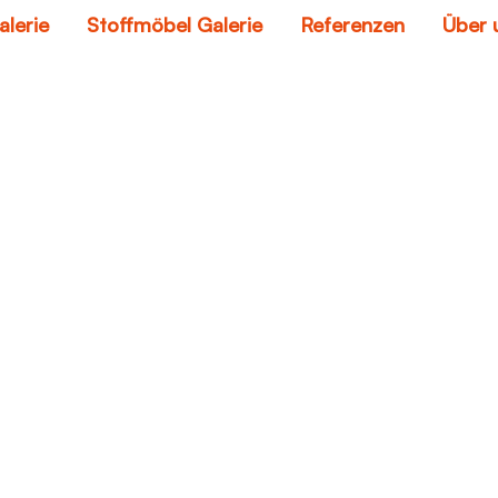
alerie
Stoffmöbel Galerie
Referenzen
Über 
megasofa
Home
megasofa