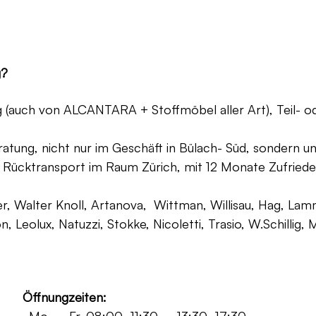
g?
ng (auch von ALCANTARA + Stoffmöbel aller Art), Teil- 
atung, nicht nur im Geschäft in Bülach- Süd, sondern un
 Rücktransport im Raum Zürich, mit 12 Monate Zufriede
, Walter Knoll, Artanova, Wittman, Willisau, Hag, Lammh
on, Leolux, Natuzzi, Stokke, Nicoletti, Trasio, W.Schilli
Öffnungzeiten: