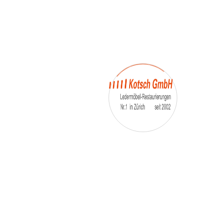
– Umfärbung
– Aufpolsterung
– Teil-, oder Ganz- Neubezüge
auch von
– Motoradsessel
– Autositze
– Eckbank
– Essstühle
– etc.
Möbelmarken:
De sede, Rolf Benz, Stega, Bretz, Cassina,
Corbusier, Walter Knoll, Artanova, Wittman,
Willisau, Hag, le Corbusier, Erpo, Louis gance, Loung
chair, Chesterfield, Stressless, line roset, Longlife,
Poltrona Frau, Hamilton, Leolux, Stokke, Nicoletti,
Trasio, W. Schillig, Mezzo, Himolla, Mies Vanderuhe-
Barcelona,Dietiker, ruf-Betten, etc..