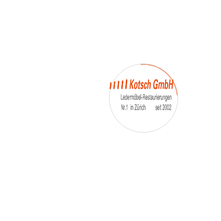
– Umfärbung
– Aufpolsterung
– Teil-, oder Ganz- Neubezüge
auch von
– Motoradsessel
– Autositze
– Eckbank
– Essstühle
– etc.
Möbelmarken:
De sede, Rolf Benz, Stega, Bretz, Cassina,
Corbusier, Walter Knoll, Artanova, Wittman,
Willisau, Hag, le Corbusier, Erpo, Louis gance, Loung
chair, Chesterfield, Stressless, line roset, Longlife,
Poltrona Frau, Hamilton, Leolux, Stokke, Nicoletti,
Trasio, W. Schillig, Mezzo, Himolla, Mies Vanderuhe-
Barcelona,Dietiker, ruf-Betten, etc..