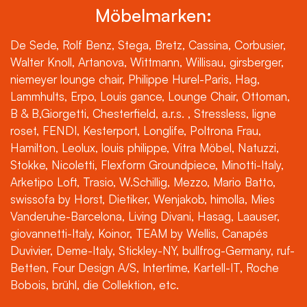
Möbelmarken:
De Sede, Rolf Benz, Stega, Bretz, Cassina, Corbusier,
Walter Knoll, Artanova, Wittmann, Willisau, girsberger,
niemeyer lounge chair, Philippe Hurel-Paris, Hag,
Lammhults, Erpo, Louis gance, Lounge Chair, Ottoman,
B & B,Giorgetti, Chesterfield, a.r.s. , Stressless, ligne
roset, FENDI, Kesterport, Longlife, Poltrona Frau,
Hamilton, Leolux, louis philippe, Vitra Möbel, Natuzzi,
Stokke, Nicoletti, Flexform Groundpiece, Minotti-Italy,
Arketipo Loft, Trasio, W.Schillig, Mezzo, Mario Batto,
swissofa by Horst, Dietiker, Wenjakob, himolla, Mies
Vanderuhe-Barcelona, Living Divani, Hasag, Laauser,
giovannetti-Italy, Koinor, TEAM by Wellis, Canapés
Duvivier, Deme-Italy, Stickley-NY, bullfrog-Germany, ruf-
Betten, Four Design A/S, Intertime, Kartell-IT, Roche
Bobois, brühl, die Collektion, etc.