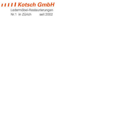
loveseat sleeper
sofa sale
Home
loveseat sleeper sofa sale