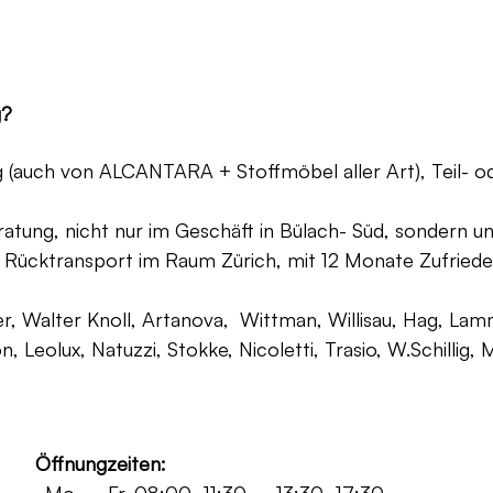
g?
ng (auch von ALCANTARA + Stoffmöbel aller Art), Teil- 
atung, nicht nur im Geschäft in Bülach- Süd, sondern un
 Rücktransport im Raum Zürich, mit 12 Monate Zufriede
, Walter Knoll, Artanova, Wittman, Willisau, Hag, Lammh
on, Leolux, Natuzzi, Stokke, Nicoletti, Trasio, W.Schilli
Öffnungzeiten: