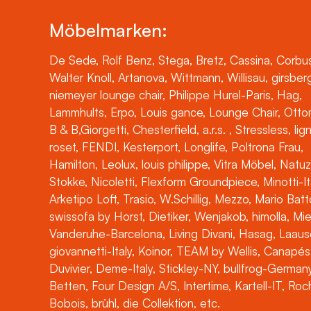
Möbelmarken:
De Sede, Rolf Benz, Stega, Bretz, Cassina, Corbus
Walter Knoll, Artanova, Wittmann, Willisau, girsber
niemeyer lounge chair, Philippe Hurel-Paris, Hag,
Lammhults, Erpo, Louis gance, Lounge Chair, Otto
B & B,Giorgetti, Chesterfield, a.r.s. , Stressless, lig
roset, FENDI, Kesterport, Longlife, Poltrona Frau,
Hamilton, Leolux, louis philippe, Vitra Möbel, Natuz
Stokke, Nicoletti, Flexform Groundpiece, Minotti-It
Arketipo Loft, Trasio, W.Schillig, Mezzo, Mario Batt
swissofa by Horst, Dietiker, Wenjakob, himolla, Mi
Vanderuhe-Barcelona, Living Divani, Hasag, Laaus
giovannetti-Italy, Koinor, TEAM by Wellis, Canapés
Duvivier, Deme-Italy, Stickley-NY, bullfrog-Germany
Betten, Four Design A/S, Intertime, Kartell-IT, Ro
Bobois, brühl, die Collektion, etc.