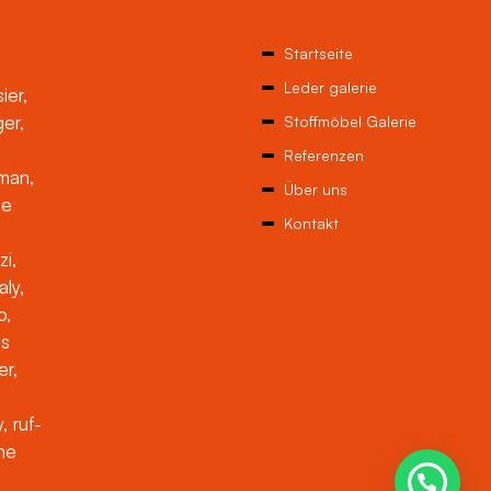
Startseite
Leder galerie
ier,
ger,
Stoffmöbel Galerie
Referenzen
man,
Über uns
ne
Kontakt
zi,
aly,
o,
es
er,
, ruf-
che