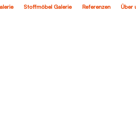
alerie
Stoffmöbel Galerie
Referenzen
Über 
 in ledercouch repar
Home
loch in ledercouch reparieren