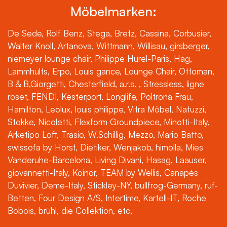
Möbelmarken:
De Sede, Rolf Benz, Stega, Bretz, Cassina, Corbusier,
Walter Knoll, Artanova, Wittmann, Willisau, girsberger,
niemeyer lounge chair, Philippe Hurel-Paris, Hag,
Lammhults, Erpo, Louis gance, Lounge Chair, Ottoman,
B & B,Giorgetti, Chesterfield, a.r.s. , Stressless, ligne
roset, FENDI, Kesterport, Longlife, Poltrona Frau,
Hamilton, Leolux, louis philippe, Vitra Möbel, Natuzzi,
Stokke, Nicoletti, Flexform Groundpiece, Minotti-Italy,
Arketipo Loft, Trasio, W.Schillig, Mezzo, Mario Batto,
swissofa by Horst, Dietiker, Wenjakob, himolla, Mies
Vanderuhe-Barcelona, Living Divani, Hasag, Laauser,
giovannetti-Italy, Koinor, TEAM by Wellis, Canapés
Duvivier, Deme-Italy, Stickley-NY, bullfrog-Germany, ruf-
Betten, Four Design A/S, Intertime, Kartell-IT, Roche
Bobois, brühl, die Collektion, etc.