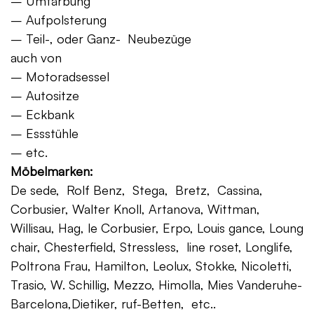
– Umfärbung
– Aufpolsterung
– Teil-, oder Ganz- Neubezüge
auch von
– Motoradsessel
– Autositze
– Eckbank
– Essstühle
– etc.
Möbelmarken:
De sede, Rolf Benz, Stega, Bretz, Cassina,
Corbusier, Walter Knoll, Artanova, Wittman,
Willisau, Hag, le Corbusier, Erpo, Louis gance, Loung
chair, Chesterfield, Stressless, line roset, Longlife,
Poltrona Frau, Hamilton, Leolux, Stokke, Nicoletti,
Trasio, W. Schillig, Mezzo, Himolla, Mies Vanderuhe-
Barcelona,Dietiker, ruf-Betten, etc..