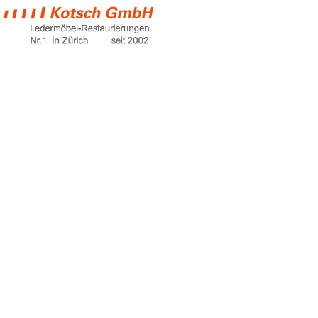
loch im ledersitz
reparieren
Home
loch im ledersitz reparieren