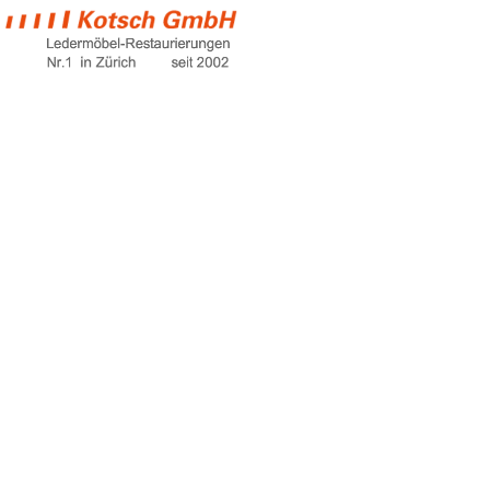
ledertasche weich
machen
Home
ledertasche weich machen