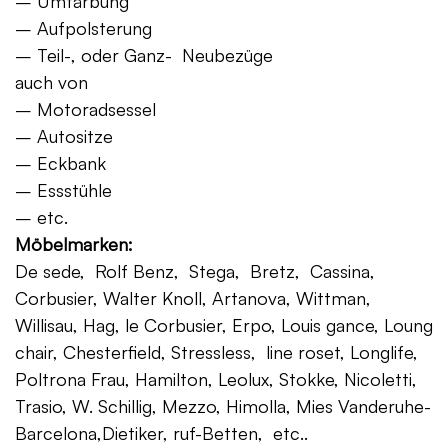
– Umfärbung
– Aufpolsterung
– Teil-, oder Ganz- Neubezüge
auch von
– Motoradsessel
– Autositze
– Eckbank
– Essstühle
– etc.
Möbelmarken:
De sede, Rolf Benz, Stega, Bretz, Cassina,
Corbusier, Walter Knoll, Artanova, Wittman,
Willisau, Hag, le Corbusier, Erpo, Louis gance, Loung
chair, Chesterfield, Stressless, line roset, Longlife,
Poltrona Frau, Hamilton, Leolux, Stokke, Nicoletti,
Trasio, W. Schillig, Mezzo, Himolla, Mies Vanderuhe-
Barcelona,Dietiker, ruf-Betten, etc..