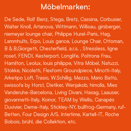
Möbelmarken:
De Sede, Rolf Benz, Stega, Bretz, Cassina, Corbusier,
Walter Knoll, Artanova, Wittmann, Willisau, girsberger,
niemeyer lounge chair, Philippe Hurel-Paris, Hag,
Lammhults, Erpo, Louis gance, Lounge Chair, Ottoman,
B & B,Giorgetti, Chesterfield, a.r.s. , Stressless, ligne
roset, FENDI, Kesterport, Longlife, Poltrona Frau,
Hamilton, Leolux, louis philippe, Vitra Möbel, Natuzzi,
Stokke, Nicoletti, Flexform Groundpiece, Minotti-Italy,
Arketipo Loft, Trasio, W.Schillig, Mezzo, Mario Batto,
swissofa by Horst, Dietiker, Wenjakob, himolla, Mies
Vanderuhe-Barcelona, Living Divani, Hasag, Laauser,
giovannetti-Italy, Koinor, TEAM by Wellis, Canapés
Duvivier, Deme-Italy, Stickley-NY, bullfrog-Germany, ruf-
Betten, Four Design A/S, Intertime, Kartell-IT, Roche
Bobois, brühl, die Collektion, etc.