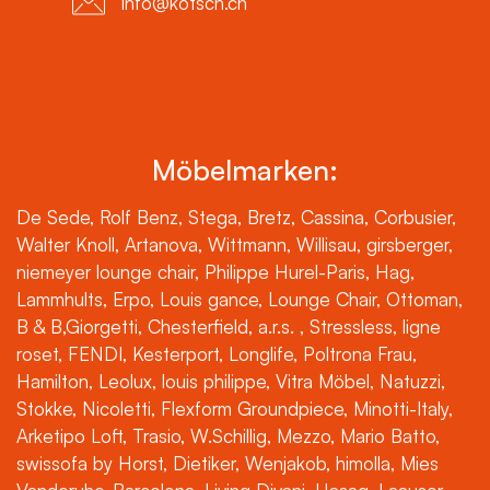
info@kotsch.ch
Möbelmarken:
De Sede, Rolf Benz, Stega, Bretz, Cassina, Corbusier,
Walter Knoll, Artanova, Wittmann, Willisau, girsberger,
niemeyer lounge chair, Philippe Hurel-Paris, Hag,
Lammhults, Erpo, Louis gance, Lounge Chair, Ottoman,
B & B,Giorgetti, Chesterfield, a.r.s. , Stressless, ligne
roset, FENDI, Kesterport, Longlife, Poltrona Frau,
Hamilton, Leolux, louis philippe, Vitra Möbel, Natuzzi,
Stokke, Nicoletti, Flexform Groundpiece, Minotti-Italy,
Arketipo Loft, Trasio, W.Schillig, Mezzo, Mario Batto,
swissofa by Horst, Dietiker, Wenjakob, himolla, Mies