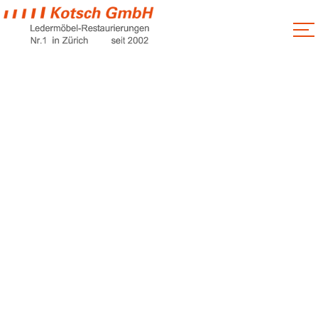
Lederstühle
Auffrischung Teil
Oder
Ganzneubezüge
Home
Lederstühle Auffrischung Teil Oder