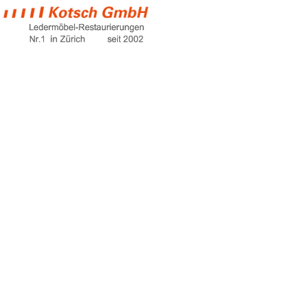
ledersofa
kugelschreiber
entfernen
Home
ledersofa kugelschreiber entfernen