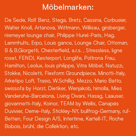
Möbelmarken:
De Sede, Rolf Benz, Stega, Bretz, Cassina, Corbusier,
Walter Knoll, Artanova, Wittmann, Willisau, girsberger,
niemeyer lounge chair, Philippe Hurel-Paris, Hag,
Lammhults, Erpo, Louis gance, Lounge Chair, Ottoman,
B & B,Giorgetti, Chesterfield, a.r.s. , Stressless, ligne
roset, FENDI, Kesterport, Longlife, Poltrona Frau,
Hamilton, Leolux, louis philippe, Vitra Möbel, Natuzzi,
Stokke, Nicoletti, Flexform Groundpiece, Minotti-Italy,
Arketipo Loft, Trasio, W.Schillig, Mezzo, Mario Batto,
swissofa by Horst, Dietiker, Wenjakob, himolla, Mies
Vanderuhe-Barcelona, Living Divani, Hasag, Laauser,
giovannetti-Italy, Koinor, TEAM by Wellis, Canapés
Duvivier, Deme-Italy, Stickley-NY, bullfrog-Germany, ruf-
Betten, Four Design A/S, Intertime, Kartell-IT, Roche
Bobois, brühl, die Collektion, etc.