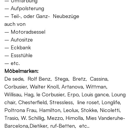
– Umfärbung
– Aufpolsterung
– Teil-, oder Ganz- Neubezüge
auch von
– Motoradsessel
– Autositze
– Eckbank
– Essstühle
– etc.
Möbelmarken:
De sede, Rolf Benz, Stega, Bretz, Cassina,
Corbusier, Walter Knoll, Artanova, Wittman,
Willisau, Hag, le Corbusier, Erpo, Louis gance, Loung
chair, Chesterfield, Stressless, line roset, Longlife,
Poltrona Frau, Hamilton, Leolux, Stokke, Nicoletti,
Trasio, W. Schillig, Mezzo, Himolla, Mies Vanderuhe-
Barcelona,Dietiker, ruf-Betten, etc..