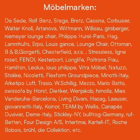
Möbelmarken:
De Sede, Rolf Benz, Stega, Bretz, Cassina, Corbusier,
Walter Knoll, Artanova, Wittmann, Willisau, girsberger,
niemeyer lounge chair, Philippe Hurel-Paris, Hag,
Lammhults, Erpo, Louis gance, Lounge Chair, Ottoman,
B & B,Giorgetti, Chesterfield, a.r.s. , Stressless, ligne
roset, FENDI, Kesterport, Longlife, Poltrona Frau,
Hamilton, Leolux, louis philippe, Vitra Möbel, Natuzzi,
Stokke, Nicoletti, Flexform Groundpiece, Minotti-Italy,
Arketipo Loft, Trasio, W.Schillig, Mezzo, Mario Batto,
swissofa by Horst, Dietiker, Wenjakob, himolla, Mies
Vanderuhe-Barcelona, Living Divani, Hasag, Laauser,
giovannetti-Italy, Koinor, TEAM by Wellis, Canapés
Duvivier, Deme-Italy, Stickley-NY, bullfrog-Germany, ruf-
Betten, Four Design A/S, Intertime, Kartell-IT, Roche
Bobois, brühl, die Collektion, etc.