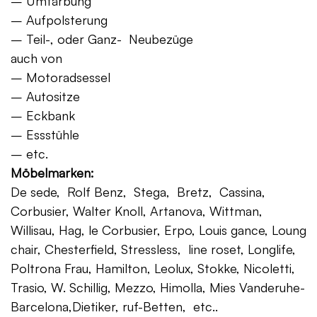
– Umfärbung
– Aufpolsterung
– Teil-, oder Ganz- Neubezüge
auch von
– Motoradsessel
– Autositze
– Eckbank
– Essstühle
– etc.
Möbelmarken:
De sede, Rolf Benz, Stega, Bretz, Cassina,
Corbusier, Walter Knoll, Artanova, Wittman,
Willisau, Hag, le Corbusier, Erpo, Louis gance, Loung
chair, Chesterfield, Stressless, line roset, Longlife,
Poltrona Frau, Hamilton, Leolux, Stokke, Nicoletti,
Trasio, W. Schillig, Mezzo, Himolla, Mies Vanderuhe-
Barcelona,Dietiker, ruf-Betten, etc..