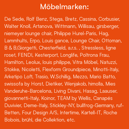
Möbelmarken:
De Sede, Rolf Benz, Stega, Bretz, Cassina, Corbusier,
Walter Knoll, Artanova, Wittmann, Willisau, girsberger,
niemeyer lounge chair, Philippe Hurel-Paris, Hag,
Lammhults, Erpo, Louis gance, Lounge Chair, Ottoman,
B & B,Giorgetti, Chesterfield, a.r.s. , Stressless, ligne
roset, FENDI, Kesterport, Longlife, Poltrona Frau,
Hamilton, Leolux, louis philippe, Vitra Möbel, Natuzzi,
Stokke, Nicoletti, Flexform Groundpiece, Minotti-Italy,
Arketipo Loft, Trasio, W.Schillig, Mezzo, Mario Batto,
swissofa by Horst, Dietiker, Wenjakob, himolla, Mies
Vanderuhe-Barcelona, Living Divani, Hasag, Laauser,
giovannetti-Italy, Koinor, TEAM by Wellis, Canapés
Duvivier, Deme-Italy, Stickley-NY, bullfrog-Germany, ruf-
Betten, Four Design A/S, Intertime, Kartell-IT, Roche
Bobois, brühl, die Collektion, etc.