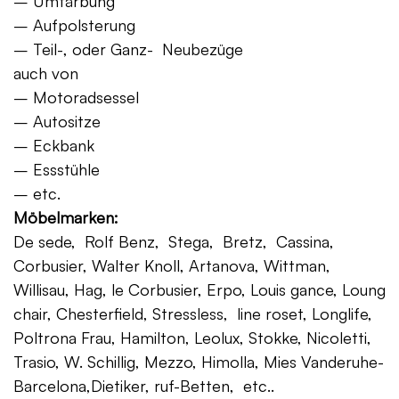
– Umfärbung
– Aufpolsterung
– Teil-, oder Ganz- Neubezüge
auch von
– Motoradsessel
– Autositze
– Eckbank
– Essstühle
– etc.
Möbelmarken:
De sede, Rolf Benz, Stega, Bretz, Cassina,
Corbusier, Walter Knoll, Artanova, Wittman,
Willisau, Hag, le Corbusier, Erpo, Louis gance, Loung
chair, Chesterfield, Stressless, line roset, Longlife,
Poltrona Frau, Hamilton, Leolux, Stokke, Nicoletti,
Trasio, W. Schillig, Mezzo, Himolla, Mies Vanderuhe-
Barcelona,Dietiker, ruf-Betten, etc..