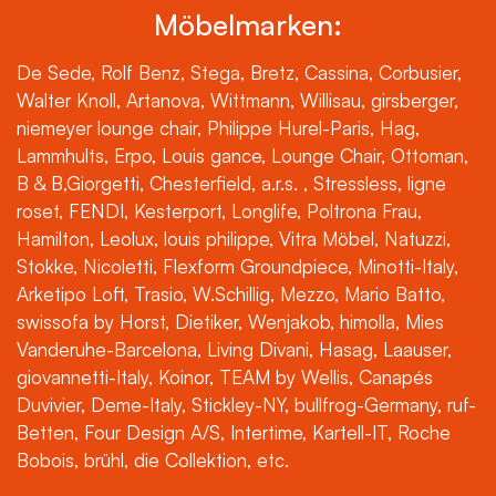
Möbelmarken:
De Sede, Rolf Benz, Stega, Bretz, Cassina, Corbusier,
Walter Knoll, Artanova, Wittmann, Willisau, girsberger,
niemeyer lounge chair, Philippe Hurel-Paris, Hag,
Lammhults, Erpo, Louis gance, Lounge Chair, Ottoman,
B & B,Giorgetti, Chesterfield, a.r.s. , Stressless, ligne
roset, FENDI, Kesterport, Longlife, Poltrona Frau,
Hamilton, Leolux, louis philippe, Vitra Möbel, Natuzzi,
Stokke, Nicoletti, Flexform Groundpiece, Minotti-Italy,
Arketipo Loft, Trasio, W.Schillig, Mezzo, Mario Batto,
swissofa by Horst, Dietiker, Wenjakob, himolla, Mies
Vanderuhe-Barcelona, Living Divani, Hasag, Laauser,
giovannetti-Italy, Koinor, TEAM by Wellis, Canapés
Duvivier, Deme-Italy, Stickley-NY, bullfrog-Germany, ruf-
Betten, Four Design A/S, Intertime, Kartell-IT, Roche
Bobois, brühl, die Collektion, etc.