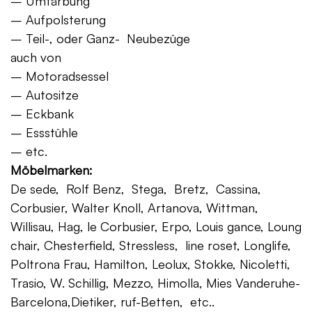
– Umfärbung
– Aufpolsterung
– Teil-, oder Ganz- Neubezüge
auch von
– Motoradsessel
– Autositze
– Eckbank
– Essstühle
– etc.
Möbelmarken:
De sede, Rolf Benz, Stega, Bretz, Cassina,
Corbusier, Walter Knoll, Artanova, Wittman,
Willisau, Hag, le Corbusier, Erpo, Louis gance, Loung
chair, Chesterfield, Stressless, line roset, Longlife,
Poltrona Frau, Hamilton, Leolux, Stokke, Nicoletti,
Trasio, W. Schillig, Mezzo, Himolla, Mies Vanderuhe-
Barcelona,Dietiker, ruf-Betten, etc..