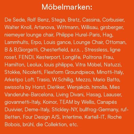
Möbelmarken:
De Sede, Rolf Benz, Stega, Bretz, Cassina, Corbusier,
Walter Knoll, Artanova, Wittmann, Willisau, girsberger,
niemeyer lounge chair, Philippe Hurel-Paris, Hag,
Lammhults, Erpo, Louis gance, Lounge Chair, Ottoman,
B & B,Giorgetti, Chesterfield, a.r.s. , Stressless, ligne
roset, FENDI, Kesterport, Longlife, Poltrona Frau,
Hamilton, Leolux, louis philippe, Vitra Möbel, Natuzzi,
Stokke, Nicoletti, Flexform Groundpiece, Minotti-Italy,
Arketipo Loft, Trasio, W.Schillig, Mezzo, Mario Batto,
swissofa by Horst, Dietiker, Wenjakob, himolla, Mies
Vanderuhe-Barcelona, Living Divani, Hasag, Laauser,
giovannetti-Italy, Koinor, TEAM by Wellis, Canapés
Duvivier, Deme-Italy, Stickley-NY, bullfrog-Germany, ruf-
Betten, Four Design A/S, Intertime, Kartell-IT, Roche
Bobois, brühl, die Collektion, etc.