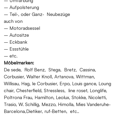
– Umfärbung
– Aufpolsterung
– Teil-, oder Ganz- Neubezüge
auch von
– Motoradsessel
– Autositze
– Eckbank
– Essstühle
– etc.
Möbelmarken:
De sede, Rolf Benz, Stega, Bretz, Cassina,
Corbusier, Walter Knoll, Artanova, Wittman,
Willisau, Hag, le Corbusier, Erpo, Louis gance, Loung
chair, Chesterfield, Stressless, line roset, Longlife,
Poltrona Frau, Hamilton, Leolux, Stokke, Nicoletti,
Trasio, W. Schillig, Mezzo, Himolla, Mies Vanderuhe-
Barcelona,Dietiker, ruf-Betten, etc..