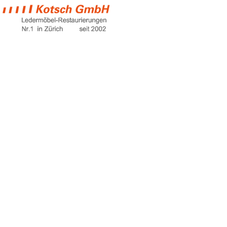
ledersitze färben
Home
ledersitze färben