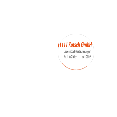
– Umfärbung
– Aufpolsterung
– Teil-, oder Ganz- Neubezüge
auch von
– Motoradsessel
– Autositze
– Eckbank
– Essstühle
– etc.
Möbelmarken:
De sede, Rolf Benz, Stega, Bretz, Cassina,
Corbusier, Walter Knoll, Artanova, Wittman,
Willisau, Hag, le Corbusier, Erpo, Louis gance, Loung
chair, Chesterfield, Stressless, line roset, Longlife,
Poltrona Frau, Hamilton, Leolux, Stokke, Nicoletti,
Trasio, W. Schillig, Mezzo, Himolla, Mies Vanderuhe-
Barcelona,Dietiker, ruf-Betten, etc..