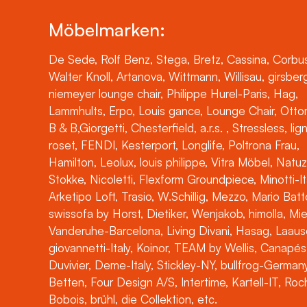
Möbelmarken:
De Sede, Rolf Benz, Stega, Bretz, Cassina, Corbus
Walter Knoll, Artanova, Wittmann, Willisau, girsber
niemeyer lounge chair, Philippe Hurel-Paris, Hag,
Lammhults, Erpo, Louis gance, Lounge Chair, Otto
B & B,Giorgetti, Chesterfield, a.r.s. , Stressless, lig
roset, FENDI, Kesterport, Longlife, Poltrona Frau,
Hamilton, Leolux, louis philippe, Vitra Möbel, Natuz
Stokke, Nicoletti, Flexform Groundpiece, Minotti-It
Arketipo Loft, Trasio, W.Schillig, Mezzo, Mario Batt
swissofa by Horst, Dietiker, Wenjakob, himolla, Mi
Vanderuhe-Barcelona, Living Divani, Hasag, Laaus
giovannetti-Italy, Koinor, TEAM by Wellis, Canapés
Duvivier, Deme-Italy, Stickley-NY, bullfrog-Germany
Betten, Four Design A/S, Intertime, Kartell-IT, Ro
Bobois, brühl, die Collektion, etc.