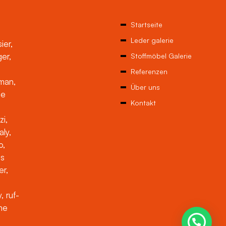
Startseite
Leder galerie
ier,
ger,
Stoffmöbel Galerie
Referenzen
man,
Über uns
ne
Kontakt
zi,
aly,
o,
es
er,
, ruf-
che