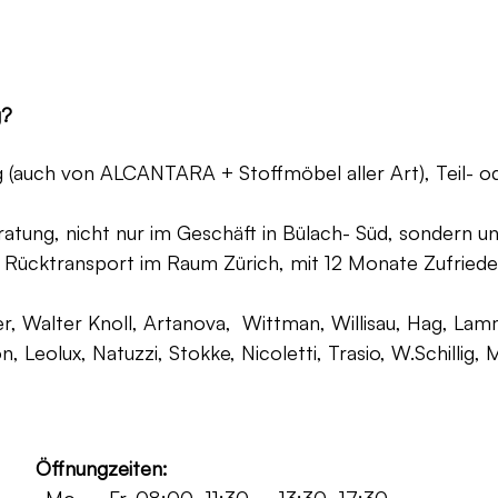
g?
ng (auch von ALCANTARA + Stoffmöbel aller Art), Teil- 
atung, nicht nur im Geschäft in Bülach- Süd, sondern un
 Rücktransport im Raum Zürich, mit 12 Monate Zufriede
, Walter Knoll, Artanova, Wittman, Willisau, Hag, Lammh
on, Leolux, Natuzzi, Stokke, Nicoletti, Trasio, W.Schilli
Öffnungzeiten: