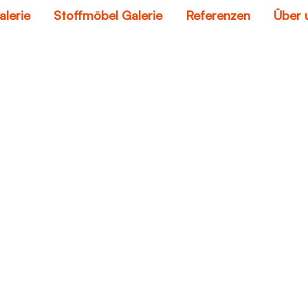
alerie
Stoffmöbel Galerie
Referenzen
Über 
lederpflegemittel
Home
lederpflegemittel