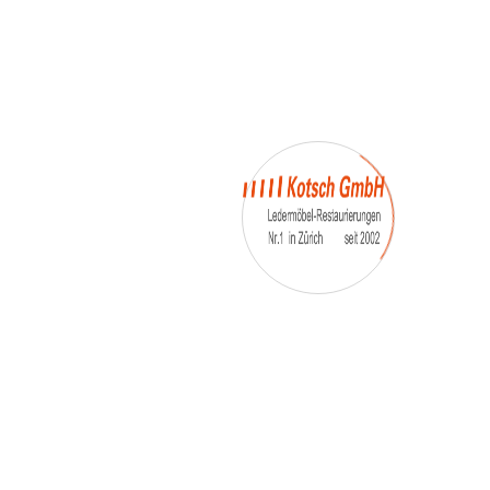
– Umfärbung
– Aufpolsterung
– Teil-, oder Ganz- Neubezüge
auch von
– Motoradsessel
– Autositze
– Eckbank
– Essstühle
– etc.
Möbelmarken:
De sede, Rolf Benz, Stega, Bretz, Cassina,
Corbusier, Walter Knoll, Artanova, Wittman,
Willisau, Hag, le Corbusier, Erpo, Louis gance, Loung
chair, Chesterfield, Stressless, line roset, Longlife,
Poltrona Frau, Hamilton, Leolux, Stokke, Nicoletti,
Trasio, W. Schillig, Mezzo, Himolla, Mies Vanderuhe-
Barcelona,Dietiker, ruf-Betten, etc..