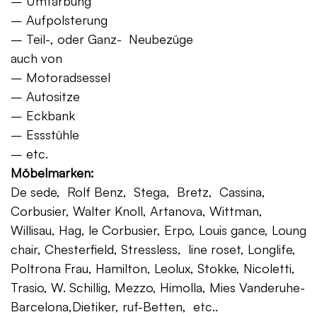
– Umfärbung
– Aufpolsterung
– Teil-, oder Ganz- Neubezüge
auch von
– Motoradsessel
– Autositze
– Eckbank
– Essstühle
– etc.
Möbelmarken:
De sede, Rolf Benz, Stega, Bretz, Cassina,
Corbusier, Walter Knoll, Artanova, Wittman,
Willisau, Hag, le Corbusier, Erpo, Louis gance, Loung
chair, Chesterfield, Stressless, line roset, Longlife,
Poltrona Frau, Hamilton, Leolux, Stokke, Nicoletti,
Trasio, W. Schillig, Mezzo, Himolla, Mies Vanderuhe-
Barcelona,Dietiker, ruf-Betten, etc..