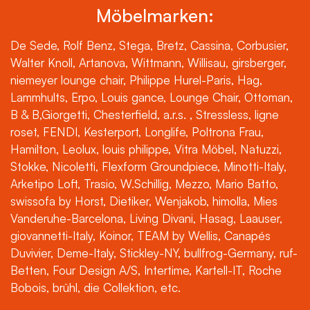
Möbelmarken:
De Sede, Rolf Benz, Stega, Bretz, Cassina, Corbusier,
Walter Knoll, Artanova, Wittmann, Willisau, girsberger,
niemeyer lounge chair, Philippe Hurel-Paris, Hag,
Lammhults, Erpo, Louis gance, Lounge Chair, Ottoman,
B & B,Giorgetti, Chesterfield, a.r.s. , Stressless, ligne
roset, FENDI, Kesterport, Longlife, Poltrona Frau,
Hamilton, Leolux, louis philippe, Vitra Möbel, Natuzzi,
Stokke, Nicoletti, Flexform Groundpiece, Minotti-Italy,
Arketipo Loft, Trasio, W.Schillig, Mezzo, Mario Batto,
swissofa by Horst, Dietiker, Wenjakob, himolla, Mies
Vanderuhe-Barcelona, Living Divani, Hasag, Laauser,
giovannetti-Italy, Koinor, TEAM by Wellis, Canapés
Duvivier, Deme-Italy, Stickley-NY, bullfrog-Germany, ruf-
Betten, Four Design A/S, Intertime, Kartell-IT, Roche
Bobois, brühl, die Collektion, etc.