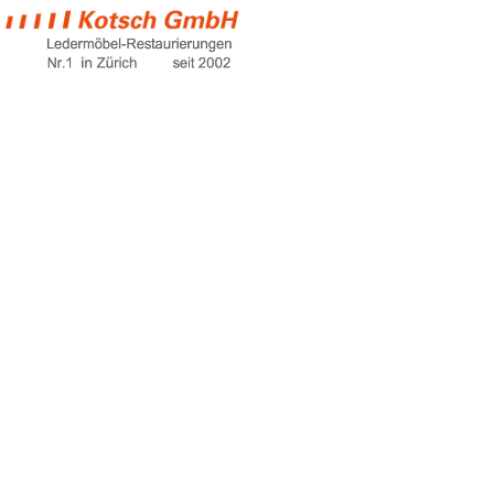
lederhandtasche
färben
Home
lederhandtasche färben