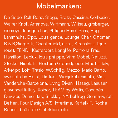
Möbelmarken:
De Sede, Rolf Benz, Stega, Bretz, Cassina, Corbusier,
Walter Knoll, Artanova, Wittmann, Willisau, girsberger,
niemeyer lounge chair, Philippe Hurel-Paris, Hag,
Lammhults, Erpo, Louis gance, Lounge Chair, Ottoman,
B & B,Giorgetti, Chesterfield, a.r.s. , Stressless, ligne
roset, FENDI, Kesterport, Longlife, Poltrona Frau,
Hamilton, Leolux, louis philippe, Vitra Möbel, Natuzzi,
Stokke, Nicoletti, Flexform Groundpiece, Minotti-Italy,
Arketipo Loft, Trasio, W.Schillig, Mezzo, Mario Batto,
swissofa by Horst, Dietiker, Wenjakob, himolla, Mies
Vanderuhe-Barcelona, Living Divani, Hasag, Laauser,
giovannetti-Italy, Koinor, TEAM by Wellis, Canapés
Duvivier, Deme-Italy, Stickley-NY, bullfrog-Germany, ruf-
Betten, Four Design A/S, Intertime, Kartell-IT, Roche
Bobois, brühl, die Collektion, etc.