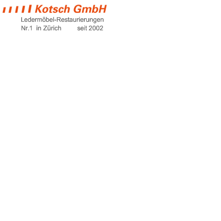
ledercouch risse
Home
ledercouch risse