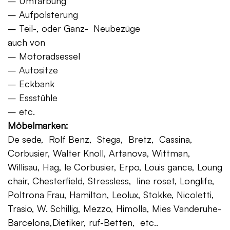
– Umfärbung
– Aufpolsterung
– Teil-, oder Ganz- Neubezüge
auch von
– Motoradsessel
– Autositze
– Eckbank
– Essstühle
– etc.
Möbelmarken:
De sede, Rolf Benz, Stega, Bretz, Cassina,
Corbusier, Walter Knoll, Artanova, Wittman,
Willisau, Hag, le Corbusier, Erpo, Louis gance, Loung
chair, Chesterfield, Stressless, line roset, Longlife,
Poltrona Frau, Hamilton, Leolux, Stokke, Nicoletti,
Trasio, W. Schillig, Mezzo, Himolla, Mies Vanderuhe-
Barcelona,Dietiker, ruf-Betten, etc..