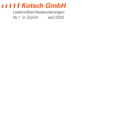
ledercouch färben
Home
ledercouch färben