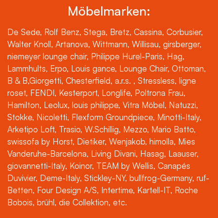
Möbelmarken:
De Sede, Rolf Benz, Stega, Bretz, Cassina, Corbusier,
Walter Knoll, Artanova, Wittmann, Willisau, girsberger,
niemeyer lounge chair, Philippe Hurel-Paris, Hag,
Lammhults, Erpo, Louis gance, Lounge Chair, Ottoman,
B & B,Giorgetti, Chesterfield, a.r.s. , Stressless, ligne
roset, FENDI, Kesterport, Longlife, Poltrona Frau,
Hamilton, Leolux, louis philippe, Vitra Möbel, Natuzzi,
Stokke, Nicoletti, Flexform Groundpiece, Minotti-Italy,
Arketipo Loft, Trasio, W.Schillig, Mezzo, Mario Batto,
swissofa by Horst, Dietiker, Wenjakob, himolla, Mies
Vanderuhe-Barcelona, Living Divani, Hasag, Laauser,
giovannetti-Italy, Koinor, TEAM by Wellis, Canapés
Duvivier, Deme-Italy, Stickley-NY, bullfrog-Germany, ruf-
Betten, Four Design A/S, Intertime, Kartell-IT, Roche
Bobois, brühl, die Collektion, etc.