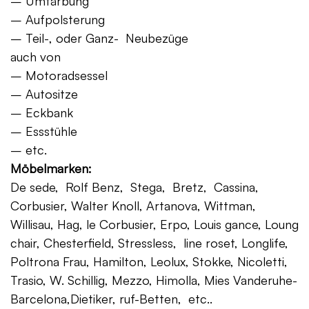
– Umfärbung
– Aufpolsterung
– Teil-, oder Ganz- Neubezüge
auch von
– Motoradsessel
– Autositze
– Eckbank
– Essstühle
– etc.
Möbelmarken:
De sede, Rolf Benz, Stega, Bretz, Cassina,
Corbusier, Walter Knoll, Artanova, Wittman,
Willisau, Hag, le Corbusier, Erpo, Louis gance, Loung
chair, Chesterfield, Stressless, line roset, Longlife,
Poltrona Frau, Hamilton, Leolux, Stokke, Nicoletti,
Trasio, W. Schillig, Mezzo, Himolla, Mies Vanderuhe-
Barcelona,Dietiker, ruf-Betten, etc..