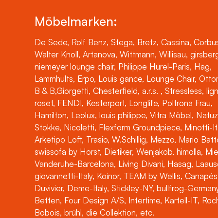
Möbelmarken:
De Sede, Rolf Benz, Stega, Bretz, Cassina, Corbus
Walter Knoll, Artanova, Wittmann, Willisau, girsber
niemeyer lounge chair, Philippe Hurel-Paris, Hag,
Lammhults, Erpo, Louis gance, Lounge Chair, Otto
B & B,Giorgetti, Chesterfield, a.r.s. , Stressless, lig
roset, FENDI, Kesterport, Longlife, Poltrona Frau,
Hamilton, Leolux, louis philippe, Vitra Möbel, Natuz
Stokke, Nicoletti, Flexform Groundpiece, Minotti-It
Arketipo Loft, Trasio, W.Schillig, Mezzo, Mario Batt
swissofa by Horst, Dietiker, Wenjakob, himolla, Mi
Vanderuhe-Barcelona, Living Divani, Hasag, Laaus
giovannetti-Italy, Koinor, TEAM by Wellis, Canapés
Duvivier, Deme-Italy, Stickley-NY, bullfrog-Germany
Betten, Four Design A/S, Intertime, Kartell-IT, Ro
Bobois, brühl, die Collektion, etc.