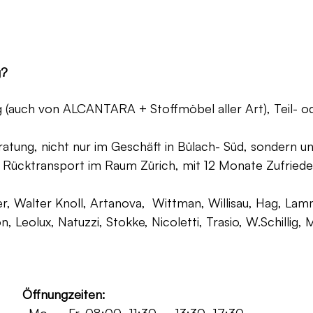
g?
ng (auch von ALCANTARA + Stoffmöbel aller Art), Teil- 
atung, nicht nur im Geschäft in Bülach- Süd, sondern un
 Rücktransport im Raum Zürich, mit 12 Monate Zufriede
, Walter Knoll, Artanova, Wittman, Willisau, Hag, Lammh
on, Leolux, Natuzzi, Stokke, Nicoletti, Trasio, W.Schilli
Öffnungzeiten: