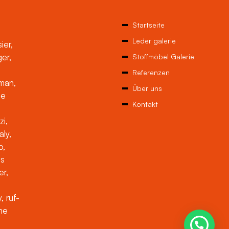
Startseite
Leder galerie
ier,
ger,
Stoffmöbel Galerie
Referenzen
man,
Über uns
ne
Kontakt
zi,
aly,
o,
es
er,
, ruf-
che