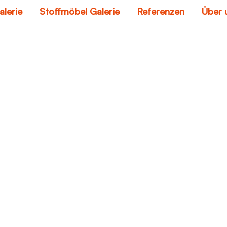
alerie
Stoffmöbel Galerie
Referenzen
Über 
er lackieren erfahru
Home
leder lackieren erfahrungen