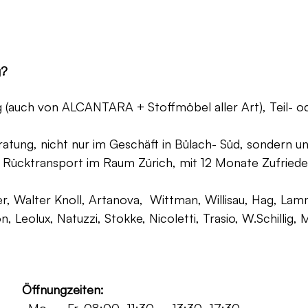
g?
ng (auch von ALCANTARA + Stoffmöbel aller Art), Teil- 
atung, nicht nur im Geschäft in Bülach- Süd, sondern un
 Rücktransport im Raum Zürich, mit 12 Monate Zufriede
, Walter Knoll, Artanova, Wittman, Willisau, Hag, Lammh
on, Leolux, Natuzzi, Stokke, Nicoletti, Trasio, W.Schilli
Öffnungzeiten: