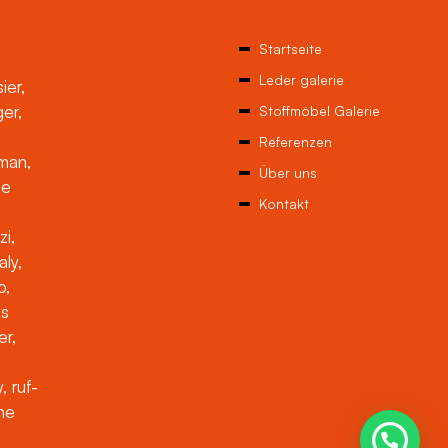
Startseite
Leder galerie
ier,
ger,
Stoffmöbel Galerie
Referenzen
man,
Über uns
ne
Kontakt
zi,
aly,
o,
es
er,
, ruf-
che