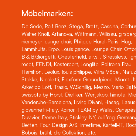
Möbelmarken:
De Sede, Rolf Benz, Stega, Bretz, Cassina, Corbus
Walter Knoll, Artanova, Wittmann, Willisau, girsber
niemeyer lounge chair, Philippe Hurel-Paris, Hag,
Lammhults, Erpo, Louis gance, Lounge Chair, Otto
B & B,Giorgetti, Chesterfield, a.r.s. , Stressless, lig
roset, FENDI, Kesterport, Longlife, Poltrona Frau,
Hamilton, Leolux, louis philippe, Vitra Möbel, Natuz
Stokke, Nicoletti, Flexform Groundpiece, Minotti-It
Arketipo Loft, Trasio, W.Schillig, Mezzo, Mario Batt
swissofa by Horst, Dietiker, Wenjakob, himolla, Mi
Vanderuhe-Barcelona, Living Divani, Hasag, Laaus
giovannetti-Italy, Koinor, TEAM by Wellis, Canapés
Duvivier, Deme-Italy, Stickley-NY, bullfrog-Germany
Betten, Four Design A/S, Intertime, Kartell-IT, Ro
Bobois, brühl, die Collektion, etc.