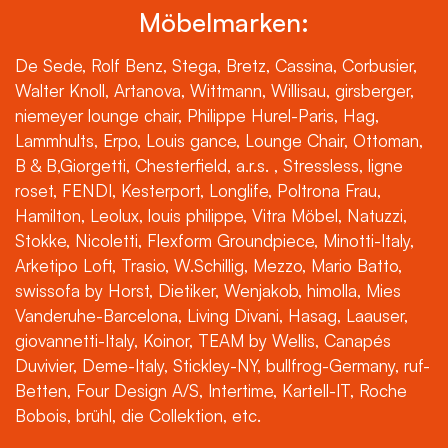
Möbelmarken:
De Sede, Rolf Benz, Stega, Bretz, Cassina, Corbusier,
Walter Knoll, Artanova, Wittmann, Willisau, girsberger,
niemeyer lounge chair, Philippe Hurel-Paris, Hag,
Lammhults, Erpo, Louis gance, Lounge Chair, Ottoman,
B & B,Giorgetti, Chesterfield, a.r.s. , Stressless, ligne
roset, FENDI, Kesterport, Longlife, Poltrona Frau,
Hamilton, Leolux, louis philippe, Vitra Möbel, Natuzzi,
Stokke, Nicoletti, Flexform Groundpiece, Minotti-Italy,
Arketipo Loft, Trasio, W.Schillig, Mezzo, Mario Batto,
swissofa by Horst, Dietiker, Wenjakob, himolla, Mies
Vanderuhe-Barcelona, Living Divani, Hasag, Laauser,
giovannetti-Italy, Koinor, TEAM by Wellis, Canapés
Duvivier, Deme-Italy, Stickley-NY, bullfrog-Germany, ruf-
Betten, Four Design A/S, Intertime, Kartell-IT, Roche
Bobois, brühl, die Collektion, etc.