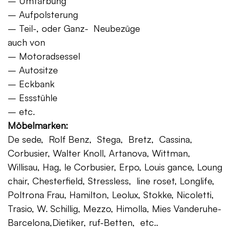
– Umfärbung
– Aufpolsterung
– Teil-, oder Ganz- Neubezüge
auch von
– Motoradsessel
– Autositze
– Eckbank
– Essstühle
– etc.
Möbelmarken:
De sede, Rolf Benz, Stega, Bretz, Cassina,
Corbusier, Walter Knoll, Artanova, Wittman,
Willisau, Hag, le Corbusier, Erpo, Louis gance, Loung
chair, Chesterfield, Stressless, line roset, Longlife,
Poltrona Frau, Hamilton, Leolux, Stokke, Nicoletti,
Trasio, W. Schillig, Mezzo, Himolla, Mies Vanderuhe-
Barcelona,Dietiker, ruf-Betten, etc..