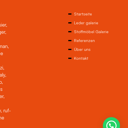
Startseite
Leder galerie
ier,
ger,
Stoffmöbel Galerie
Referenzen
man,
Über uns
ne
Kontakt
zi,
aly,
o,
es
er,
, ruf-
che