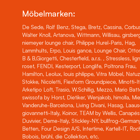
Möbelmarken:
De Sede, Rolf Benz, Stega, Bretz, Cassina, Corbus
Walter Knoll, Artanova, Wittmann, Willisau, girsber
niemeyer lounge chair, Philippe Hurel-Paris, Hag,
Lammhults, Erpo, Louis gance, Lounge Chair, Otto
B & B,Giorgetti, Chesterfield, a.r.s. , Stressless, lig
roset, FENDI, Kesterport, Longlife, Poltrona Frau,
Hamilton, Leolux, louis philippe, Vitra Möbel, Natuz
Stokke, Nicoletti, Flexform Groundpiece, Minotti-It
Arketipo Loft, Trasio, W.Schillig, Mezzo, Mario Batt
swissofa by Horst, Dietiker, Wenjakob, himolla, Mi
Vanderuhe-Barcelona, Living Divani, Hasag, Laaus
giovannetti-Italy, Koinor, TEAM by Wellis, Canapés
Duvivier, Deme-Italy, Stickley-NY, bullfrog-Germany
Betten, Four Design A/S, Intertime, Kartell-IT, Ro
Bobois, brühl, die Collektion, etc.