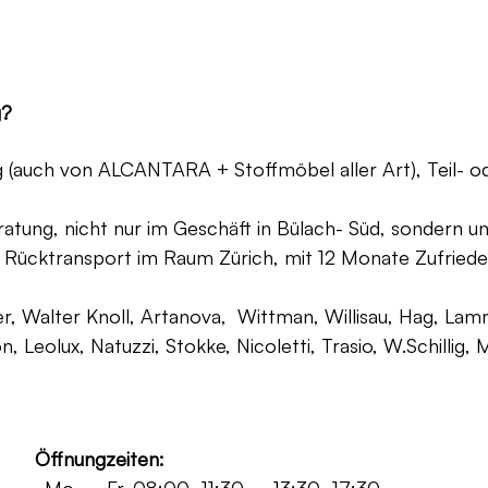
g?
ng (auch von ALCANTARA + Stoffmöbel aller Art), Teil- 
atung, nicht nur im Geschäft in Bülach- Süd, sondern un
 Rücktransport im Raum Zürich, mit 12 Monate Zufriede
, Walter Knoll, Artanova, Wittman, Willisau, Hag, Lammh
on, Leolux, Natuzzi, Stokke, Nicoletti, Trasio, W.Schilli
Öffnungzeiten: