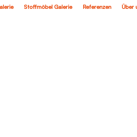
alerie
Stoffmöbel Galerie
Referenzen
Über 
leder farbe spray
Home
leder farbe spray