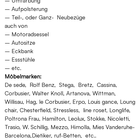
– Umfärbung
– Aufpolsterung
– Teil-, oder Ganz- Neubezüge
auch von
– Motoradsessel
– Autositze
– Eckbank
– Essstühle
– etc.
Möbelmarken:
De sede, Rolf Benz, Stega, Bretz, Cassina,
Corbusier, Walter Knoll, Artanova, Wittman,
Willisau, Hag, le Corbusier, Erpo, Louis gance, Loung
chair, Chesterfield, Stressless, line roset, Longlife,
Poltrona Frau, Hamilton, Leolux, Stokke, Nicoletti,
Trasio, W. Schillig, Mezzo, Himolla, Mies Vanderuhe-
Barcelona,Dietiker, ruf-Betten, etc..