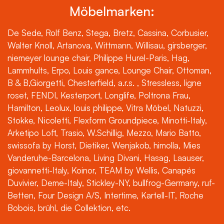
Möbelmarken:
De Sede, Rolf Benz, Stega, Bretz, Cassina, Corbusier,
Walter Knoll, Artanova, Wittmann, Willisau, girsberger,
niemeyer lounge chair, Philippe Hurel-Paris, Hag,
Lammhults, Erpo, Louis gance, Lounge Chair, Ottoman,
B & B,Giorgetti, Chesterfield, a.r.s. , Stressless, ligne
roset, FENDI, Kesterport, Longlife, Poltrona Frau,
Hamilton, Leolux, louis philippe, Vitra Möbel, Natuzzi,
Stokke, Nicoletti, Flexform Groundpiece, Minotti-Italy,
Arketipo Loft, Trasio, W.Schillig, Mezzo, Mario Batto,
swissofa by Horst, Dietiker, Wenjakob, himolla, Mies
Vanderuhe-Barcelona, Living Divani, Hasag, Laauser,
giovannetti-Italy, Koinor, TEAM by Wellis, Canapés
Duvivier, Deme-Italy, Stickley-NY, bullfrog-Germany, ruf-
Betten, Four Design A/S, Intertime, Kartell-IT, Roche
Bobois, brühl, die Collektion, etc.