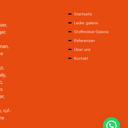
Startseite
Leder galerie
ier,
ger,
Stoffmöbel Galerie
Referenzen
man,
Über uns
ne
Kontakt
zi,
aly,
o,
es
er,
, ruf-
che