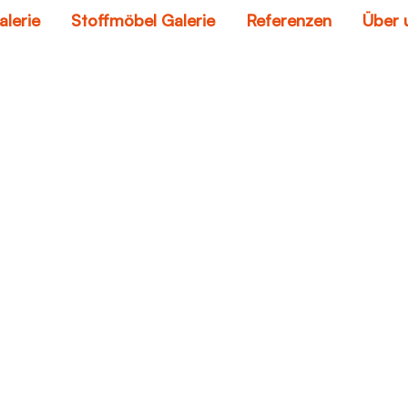
alerie
Stoffmöbel Galerie
Referenzen
Über 
leder ecksofa
Home
leder ecksofa