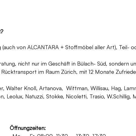
g?
ng (auch von ALCANTARA + Stoffmöbel aller Art), Teil- 
atung, nicht nur im Geschäft in Bülach- Süd, sondern un
 Rücktransport im Raum Zürich, mit 12 Monate Zufriede
, Walter Knoll, Artanova, Wittman, Willisau, Hag, Lammh
on, Leolux, Natuzzi, Stokke, Nicoletti, Trasio, W.Schilli
Öffnungzeiten: