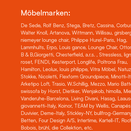
Möbelmarken:
De Sede, Rolf Benz, Stega, Bretz, Cassina, Corbus
Walter Knoll, Artanova, Wittmann, Willisau, girsber
niemeyer lounge chair, Philippe Hurel-Paris, Hag,
Lammhults, Erpo, Louis gance, Lounge Chair, Otto
B & B,Giorgetti, Chesterfield, a.r.s. , Stressless, lig
roset, FENDI, Kesterport, Longlife, Poltrona Frau,
Hamilton, Leolux, louis philippe, Vitra Möbel, Natuz
Stokke, Nicoletti, Flexform Groundpiece, Minotti-It
Arketipo Loft, Trasio, W.Schillig, Mezzo, Mario Batt
swissofa by Horst, Dietiker, Wenjakob, himolla, Mi
Vanderuhe-Barcelona, Living Divani, Hasag, Laaus
giovannetti-Italy, Koinor, TEAM by Wellis, Canapés
Duvivier, Deme-Italy, Stickley-NY, bullfrog-Germany
Betten, Four Design A/S, Intertime, Kartell-IT, Ro
Bobois, brühl, die Collektion, etc.