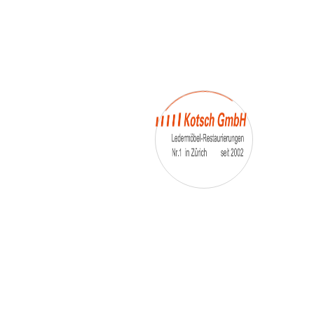
– Umfärbung
– Aufpolsterung
– Teil-, oder Ganz- Neubezüge
auch von
– Motoradsessel
– Autositze
– Eckbank
– Essstühle
– etc.
Möbelmarken:
De sede, Rolf Benz, Stega, Bretz, Cassina,
Corbusier, Walter Knoll, Artanova, Wittman,
Willisau, Hag, le Corbusier, Erpo, Louis gance, Loung
chair, Chesterfield, Stressless, line roset, Longlife,
Poltrona Frau, Hamilton, Leolux, Stokke, Nicoletti,
Trasio, W. Schillig, Mezzo, Himolla, Mies Vanderuhe-
Barcelona,Dietiker, ruf-Betten, etc..