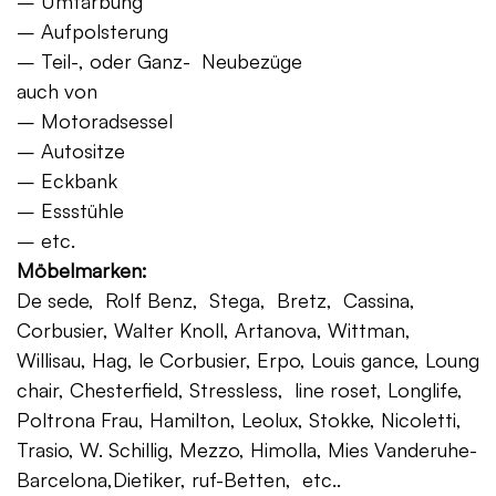
– Umfärbung
– Aufpolsterung
– Teil-, oder Ganz- Neubezüge
auch von
– Motoradsessel
– Autositze
– Eckbank
– Essstühle
– etc.
Möbelmarken:
De sede, Rolf Benz, Stega, Bretz, Cassina,
Corbusier, Walter Knoll, Artanova, Wittman,
Willisau, Hag, le Corbusier, Erpo, Louis gance, Loung
chair, Chesterfield, Stressless, line roset, Longlife,
Poltrona Frau, Hamilton, Leolux, Stokke, Nicoletti,
Trasio, W. Schillig, Mezzo, Himolla, Mies Vanderuhe-
Barcelona,Dietiker, ruf-Betten, etc..