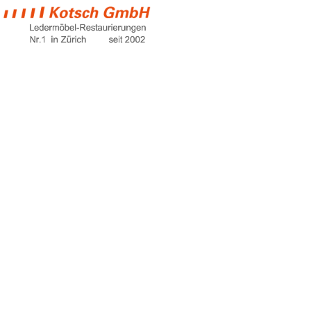
leather recliner
Home
leather recliner