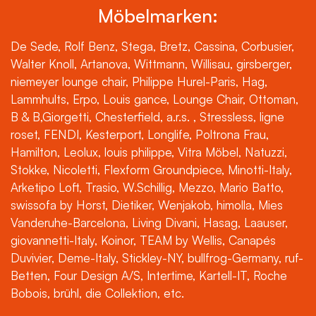
Möbelmarken:
De Sede, Rolf Benz, Stega, Bretz, Cassina, Corbusier,
Walter Knoll, Artanova, Wittmann, Willisau, girsberger,
niemeyer lounge chair, Philippe Hurel-Paris, Hag,
Lammhults, Erpo, Louis gance, Lounge Chair, Ottoman,
B & B,Giorgetti, Chesterfield, a.r.s. , Stressless, ligne
roset, FENDI, Kesterport, Longlife, Poltrona Frau,
Hamilton, Leolux, louis philippe, Vitra Möbel, Natuzzi,
Stokke, Nicoletti, Flexform Groundpiece, Minotti-Italy,
Arketipo Loft, Trasio, W.Schillig, Mezzo, Mario Batto,
swissofa by Horst, Dietiker, Wenjakob, himolla, Mies
Vanderuhe-Barcelona, Living Divani, Hasag, Laauser,
giovannetti-Italy, Koinor, TEAM by Wellis, Canapés
Duvivier, Deme-Italy, Stickley-NY, bullfrog-Germany, ruf-
Betten, Four Design A/S, Intertime, Kartell-IT, Roche
Bobois, brühl, die Collektion, etc.