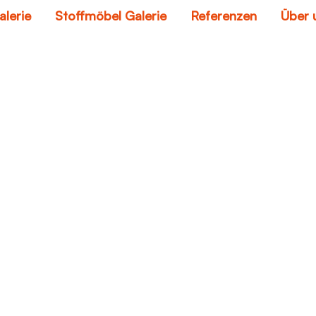
alerie
Stoffmöbel Galerie
Referenzen
Über 
ather furniture on s
Home
leather furniture on sale