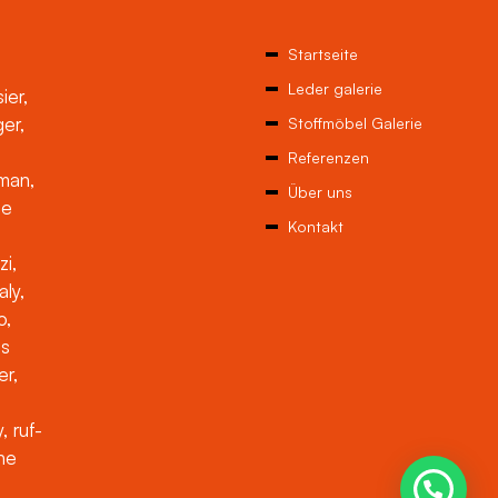
Startseite
Leder galerie
ier,
ger,
Stoffmöbel Galerie
Referenzen
man,
Über uns
ne
Kontakt
zi,
aly,
o,
es
er,
, ruf-
che