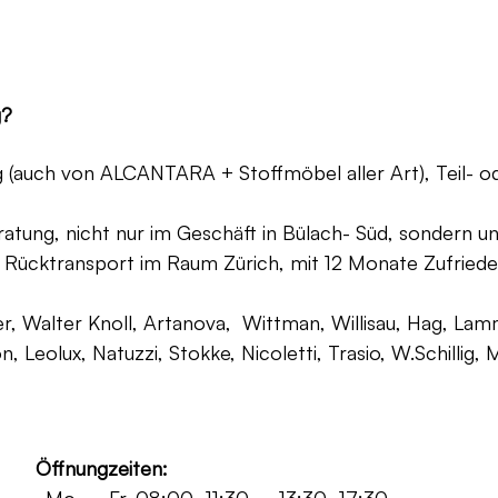
g?
ng (auch von ALCANTARA + Stoffmöbel aller Art), Teil- 
atung, nicht nur im Geschäft in Bülach- Süd, sondern un
 Rücktransport im Raum Zürich, mit 12 Monate Zufriede
, Walter Knoll, Artanova, Wittman, Willisau, Hag, Lammh
on, Leolux, Natuzzi, Stokke, Nicoletti, Trasio, W.Schilli
Öffnungzeiten: