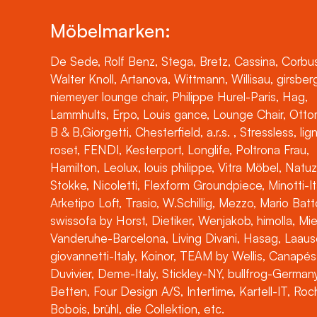
Möbelmarken:
De Sede, Rolf Benz, Stega, Bretz, Cassina, Corbus
Walter Knoll, Artanova, Wittmann, Willisau, girsber
niemeyer lounge chair, Philippe Hurel-Paris, Hag,
Lammhults, Erpo, Louis gance, Lounge Chair, Otto
B & B,Giorgetti, Chesterfield, a.r.s. , Stressless, lig
roset, FENDI, Kesterport, Longlife, Poltrona Frau,
Hamilton, Leolux, louis philippe, Vitra Möbel, Natuz
Stokke, Nicoletti, Flexform Groundpiece, Minotti-It
Arketipo Loft, Trasio, W.Schillig, Mezzo, Mario Batt
swissofa by Horst, Dietiker, Wenjakob, himolla, Mi
Vanderuhe-Barcelona, Living Divani, Hasag, Laaus
giovannetti-Italy, Koinor, TEAM by Wellis, Canapés
Duvivier, Deme-Italy, Stickley-NY, bullfrog-Germany
Betten, Four Design A/S, Intertime, Kartell-IT, Ro
Bobois, brühl, die Collektion, etc.