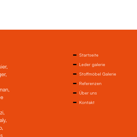
Startseite
Leder galerie
ier,
ger,
Stoffmöbel Galerie
Referenzen
man,
Über uns
ne
Kontakt
zi,
aly,
o,
es