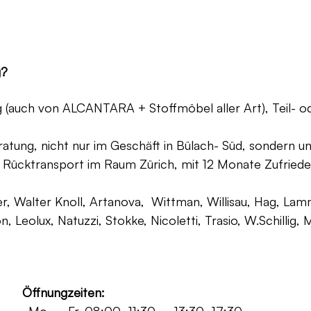
g?
ng (auch von ALCANTARA + Stoffmöbel aller Art), Teil- 
atung, nicht nur im Geschäft in Bülach- Süd, sondern un
 Rücktransport im Raum Zürich, mit 12 Monate Zufriede
, Walter Knoll, Artanova, Wittman, Willisau, Hag, Lammh
on, Leolux, Natuzzi, Stokke, Nicoletti, Trasio, W.Schilli
Öffnungzeiten: