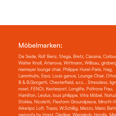
Möbelmarken:
De Sede, Rolf Benz, Stega, Bretz, Cassina, Corbus
Walter Knoll, Artanova, Wittmann, Willisau, girsber
niemeyer lounge chair, Philippe Hurel-Paris, Hag,
Lammhults, Erpo, Louis gance, Lounge Chair, Otto
B & B,Giorgetti, Chesterfield, a.r.s. , Stressless, lig
roset, FENDI, Kesterport, Longlife, Poltrona Frau,
Hamilton, Leolux, louis philippe, Vitra Möbel, Natuz
Stokke, Nicoletti, Flexform Groundpiece, Minotti-It
Arketipo Loft, Trasio, W.Schillig, Mezzo, Mario Batt
swissofa by Horst, Dietiker, Wenjakob, himolla, Mi