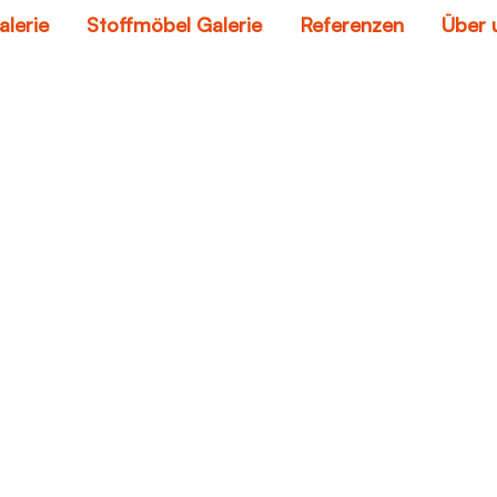
alerie
Stoffmöbel Galerie
Referenzen
Über 
kuschelsofa
Home
kuschelsofa