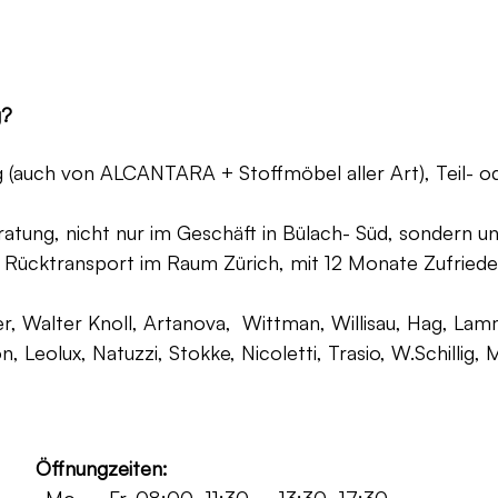
g?
ng (auch von ALCANTARA + Stoffmöbel aller Art), Teil- 
atung, nicht nur im Geschäft in Bülach- Süd, sondern un
 Rücktransport im Raum Zürich, mit 12 Monate Zufriede
, Walter Knoll, Artanova, Wittman, Willisau, Hag, Lammh
on, Leolux, Natuzzi, Stokke, Nicoletti, Trasio, W.Schilli
Öffnungzeiten: