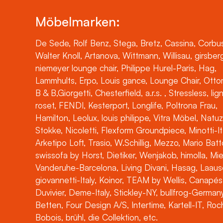
Möbelmarken:
De Sede, Rolf Benz, Stega, Bretz, Cassina, Corbus
Walter Knoll, Artanova, Wittmann, Willisau, girsber
niemeyer lounge chair, Philippe Hurel-Paris, Hag,
Lammhults, Erpo, Louis gance, Lounge Chair, Otto
B & B,Giorgetti, Chesterfield, a.r.s. , Stressless, lig
roset, FENDI, Kesterport, Longlife, Poltrona Frau,
Hamilton, Leolux, louis philippe, Vitra Möbel, Natuz
Stokke, Nicoletti, Flexform Groundpiece, Minotti-It
Arketipo Loft, Trasio, W.Schillig, Mezzo, Mario Batt
swissofa by Horst, Dietiker, Wenjakob, himolla, Mi
Vanderuhe-Barcelona, Living Divani, Hasag, Laaus
giovannetti-Italy, Koinor, TEAM by Wellis, Canapés
Duvivier, Deme-Italy, Stickley-NY, bullfrog-Germany
Betten, Four Design A/S, Intertime, Kartell-IT, Ro
Bobois, brühl, die Collektion, etc.