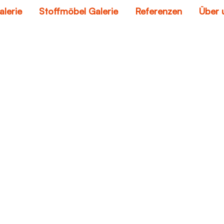
alerie
Stoffmöbel Galerie
Referenzen
Über 
nstleder sofa reini
Home
kunstleder sofa reinigen