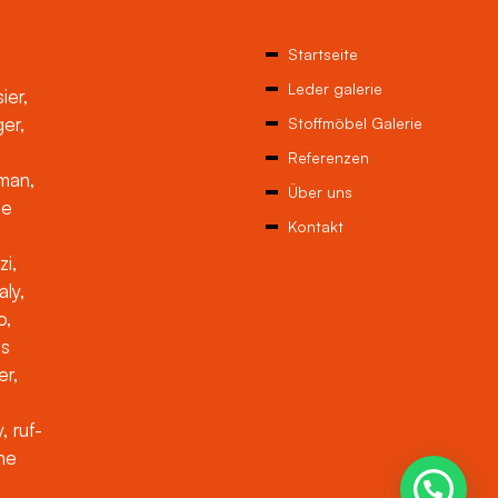
Startseite
Leder galerie
ier,
ger,
Stoffmöbel Galerie
Referenzen
man,
Über uns
ne
Kontakt
zi,
aly,
o,
es
er,
, ruf-
che