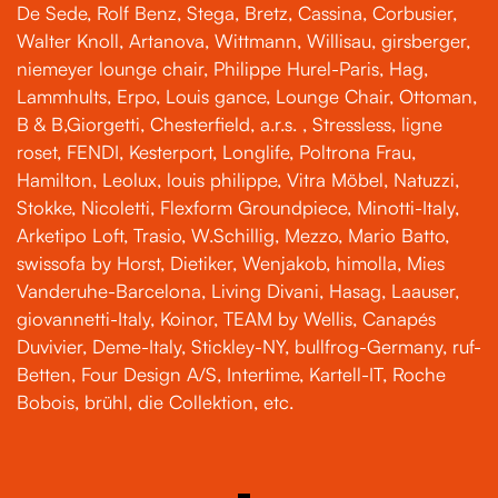
De Sede, Rolf Benz, Stega, Bretz, Cassina, Corbusier,
Walter Knoll, Artanova, Wittmann, Willisau, girsberger,
niemeyer lounge chair, Philippe Hurel-Paris, Hag,
Lammhults, Erpo, Louis gance, Lounge Chair, Ottoman,
B & B,Giorgetti, Chesterfield, a.r.s. , Stressless, ligne
roset, FENDI, Kesterport, Longlife, Poltrona Frau,
Hamilton, Leolux, louis philippe, Vitra Möbel, Natuzzi,
Stokke, Nicoletti, Flexform Groundpiece, Minotti-Italy,
Arketipo Loft, Trasio, W.Schillig, Mezzo, Mario Batto,
swissofa by Horst, Dietiker, Wenjakob, himolla, Mies
Vanderuhe-Barcelona, Living Divani, Hasag, Laauser,
giovannetti-Italy, Koinor, TEAM by Wellis, Canapés
Duvivier, Deme-Italy, Stickley-NY, bullfrog-Germany, ruf-
Betten, Four Design A/S, Intertime, Kartell-IT, Roche
Bobois, brühl, die Collektion, etc.