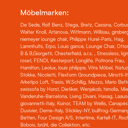
Möbelmarken:
De Sede, Rolf Benz, Stega, Bretz, Cassina, Corbus
Walter Knoll, Artanova, Wittmann, Willisau, girsber
niemeyer lounge chair, Philippe Hurel-Paris, Hag,
Lammhults, Erpo, Louis gance, Lounge Chair, Otto
B & B,Giorgetti, Chesterfield, a.r.s. , Stressless, lig
roset, FENDI, Kesterport, Longlife, Poltrona Frau,
Hamilton, Leolux, louis philippe, Vitra Möbel, Natuz
Stokke, Nicoletti, Flexform Groundpiece, Minotti-It
Arketipo Loft, Trasio, W.Schillig, Mezzo, Mario Batt
swissofa by Horst, Dietiker, Wenjakob, himolla, Mi
Vanderuhe-Barcelona, Living Divani, Hasag, Laaus
giovannetti-Italy, Koinor, TEAM by Wellis, Canapés
Duvivier, Deme-Italy, Stickley-NY, bullfrog-Germany
Betten, Four Design A/S, Intertime, Kartell-IT, Ro
Bobois, brühl, die Collektion, etc.