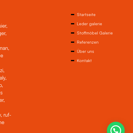
Startseite
Leder galerie
ier,
ger,
Stoffmöbel Galerie
Referenzen
man,
Über uns
ne
Kontakt
zi,
aly,
o,
es
er,
, ruf-
che