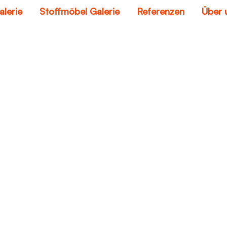
alerie
Stoffmöbel Galerie
Referenzen
Über 
kunstleder reinigen
Home
kunstleder reinigen