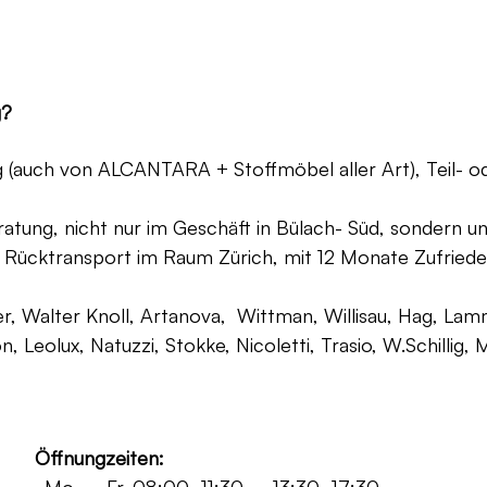
g?
ng (auch von ALCANTARA + Stoffmöbel aller Art), Teil- 
atung, nicht nur im Geschäft in Bülach- Süd, sondern un
 Rücktransport im Raum Zürich, mit 12 Monate Zufriede
, Walter Knoll, Artanova, Wittman, Willisau, Hag, Lammh
on, Leolux, Natuzzi, Stokke, Nicoletti, Trasio, W.Schilli
Öffnungzeiten: