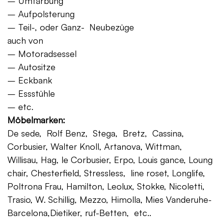
– Umfärbung
– Aufpolsterung
– Teil-, oder Ganz- Neubezüge
auch von
– Motoradsessel
– Autositze
– Eckbank
– Essstühle
– etc.
Möbelmarken:
De sede, Rolf Benz, Stega, Bretz, Cassina,
Corbusier, Walter Knoll, Artanova, Wittman,
Willisau, Hag, le Corbusier, Erpo, Louis gance, Loung
chair, Chesterfield, Stressless, line roset, Longlife,
Poltrona Frau, Hamilton, Leolux, Stokke, Nicoletti,
Trasio, W. Schillig, Mezzo, Himolla, Mies Vanderuhe-
Barcelona,Dietiker, ruf-Betten, etc..