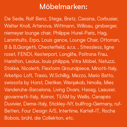
Möbelmarken:
De Sede, Rolf Benz, Stega, Bretz, Cassina, Corbusier,
Walter Knoll, Artanova, Wittmann, Willisau, girsberger,
niemeyer lounge chair, Philippe Hurel-Paris, Hag,
Lammhults, Erpo, Louis gance, Lounge Chair, Ottoman,
B & B,Giorgetti, Chesterfield, a.r.s. , Stressless, ligne
roset, FENDI, Kesterport, Longlife, Poltrona Frau,
Hamilton, Leolux, louis philippe, Vitra Möbel, Natuzzi,
Stokke, Nicoletti, Flexform Groundpiece, Minotti-Italy,
Arketipo Loft, Trasio, W.Schillig, Mezzo, Mario Batto,
swissofa by Horst, Dietiker, Wenjakob, himolla, Mies
Vanderuhe-Barcelona, Living Divani, Hasag, Laauser,
giovannetti-Italy, Koinor, TEAM by Wellis, Canapés
Duvivier, Deme-Italy, Stickley-NY, bullfrog-Germany, ruf-
Betten, Four Design A/S, Intertime, Kartell-IT, Roche
Bobois, brühl, die Collektion, etc.