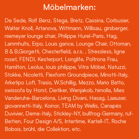
Möbelmarken:
De Sede, Rolf Benz, Stega, Bretz, Cassina, Corbusier,
Walter Knoll, Artanova, Wittmann, Willisau, girsberger,
niemeyer lounge chair, Philippe Hurel-Paris, Hag,
Lammhults, Erpo, Louis gance, Lounge Chair, Ottoman,
B & B,Giorgetti, Chesterfield, a.r.s. , Stressless, ligne
roset, FENDI, Kesterport, Longlife, Poltrona Frau,
Hamilton, Leolux, louis philippe, Vitra Möbel, Natuzzi,
Stokke, Nicoletti, Flexform Groundpiece, Minotti-Italy,
Arketipo Loft, Trasio, W.Schillig, Mezzo, Mario Batto,
swissofa by Horst, Dietiker, Wenjakob, himolla, Mies
Vanderuhe-Barcelona, Living Divani, Hasag, Laauser,
giovannetti-Italy, Koinor, TEAM by Wellis, Canapés
Duvivier, Deme-Italy, Stickley-NY, bullfrog-Germany, ruf-
Betten, Four Design A/S, Intertime, Kartell-IT, Roche
Bobois, brühl, die Collektion, etc.