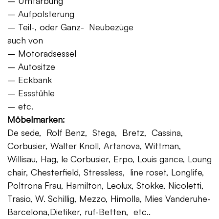
– Umfärbung
– Aufpolsterung
– Teil-, oder Ganz- Neubezüge
auch von
– Motoradsessel
– Autositze
– Eckbank
– Essstühle
– etc.
Möbelmarken:
De sede, Rolf Benz, Stega, Bretz, Cassina,
Corbusier, Walter Knoll, Artanova, Wittman,
Willisau, Hag, le Corbusier, Erpo, Louis gance, Loung
chair, Chesterfield, Stressless, line roset, Longlife,
Poltrona Frau, Hamilton, Leolux, Stokke, Nicoletti,
Trasio, W. Schillig, Mezzo, Himolla, Mies Vanderuhe-
Barcelona,Dietiker, ruf-Betten, etc..