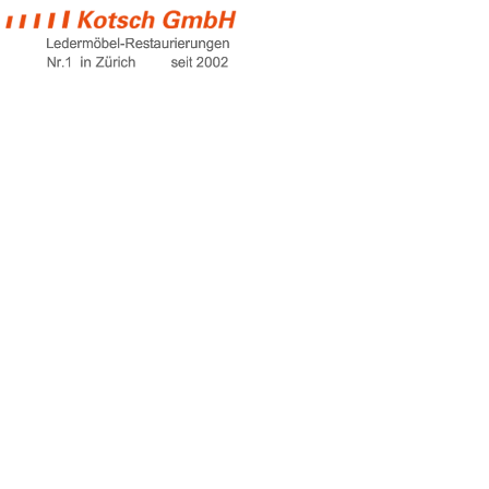
kugelschreiberflec
auf weißem leder
entfernen
Home
kugelschreiberflecken auf weißem leder
entfernen