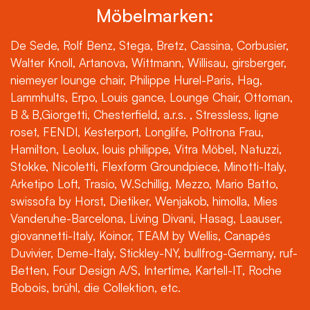
Möbelmarken:
De Sede, Rolf Benz, Stega, Bretz, Cassina, Corbusier,
Walter Knoll, Artanova, Wittmann, Willisau, girsberger,
niemeyer lounge chair, Philippe Hurel-Paris, Hag,
Lammhults, Erpo, Louis gance, Lounge Chair, Ottoman,
B & B,Giorgetti, Chesterfield, a.r.s. , Stressless, ligne
roset, FENDI, Kesterport, Longlife, Poltrona Frau,
Hamilton, Leolux, louis philippe, Vitra Möbel, Natuzzi,
Stokke, Nicoletti, Flexform Groundpiece, Minotti-Italy,
Arketipo Loft, Trasio, W.Schillig, Mezzo, Mario Batto,
swissofa by Horst, Dietiker, Wenjakob, himolla, Mies
Vanderuhe-Barcelona, Living Divani, Hasag, Laauser,
giovannetti-Italy, Koinor, TEAM by Wellis, Canapés
Duvivier, Deme-Italy, Stickley-NY, bullfrog-Germany, ruf-
Betten, Four Design A/S, Intertime, Kartell-IT, Roche
Bobois, brühl, die Collektion, etc.