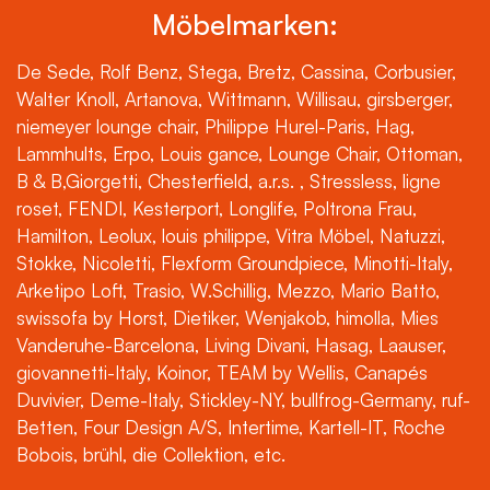
Möbelmarken:
De Sede, Rolf Benz, Stega, Bretz, Cassina, Corbusier,
Walter Knoll, Artanova, Wittmann, Willisau, girsberger,
niemeyer lounge chair, Philippe Hurel-Paris, Hag,
Lammhults, Erpo, Louis gance, Lounge Chair, Ottoman,
B & B,Giorgetti, Chesterfield, a.r.s. , Stressless, ligne
roset, FENDI, Kesterport, Longlife, Poltrona Frau,
Hamilton, Leolux, louis philippe, Vitra Möbel, Natuzzi,
Stokke, Nicoletti, Flexform Groundpiece, Minotti-Italy,
Arketipo Loft, Trasio, W.Schillig, Mezzo, Mario Batto,
swissofa by Horst, Dietiker, Wenjakob, himolla, Mies
Vanderuhe-Barcelona, Living Divani, Hasag, Laauser,
giovannetti-Italy, Koinor, TEAM by Wellis, Canapés
Duvivier, Deme-Italy, Stickley-NY, bullfrog-Germany, ruf-
Betten, Four Design A/S, Intertime, Kartell-IT, Roche
Bobois, brühl, die Collektion, etc.