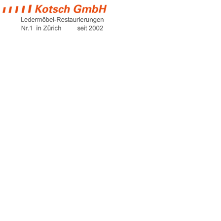
kugelschreiber
von ledersofa
entfernen
Home
kugelschreiber von ledersofa entfernen