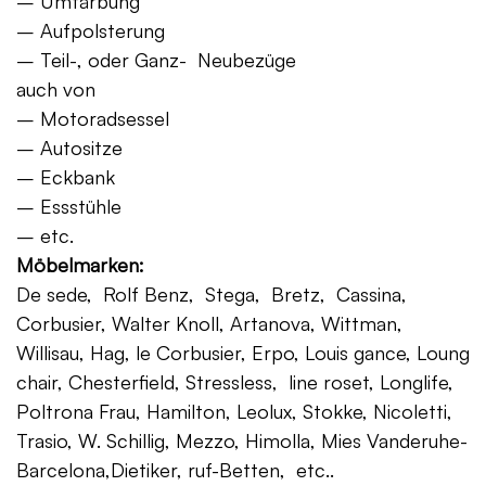
– Umfärbung
– Aufpolsterung
– Teil-, oder Ganz- Neubezüge
auch von
– Motoradsessel
– Autositze
– Eckbank
– Essstühle
– etc.
Möbelmarken:
De sede, Rolf Benz, Stega, Bretz, Cassina,
Corbusier, Walter Knoll, Artanova, Wittman,
Willisau, Hag, le Corbusier, Erpo, Louis gance, Loung
chair, Chesterfield, Stressless, line roset, Longlife,
Poltrona Frau, Hamilton, Leolux, Stokke, Nicoletti,
Trasio, W. Schillig, Mezzo, Himolla, Mies Vanderuhe-
Barcelona,Dietiker, ruf-Betten, etc..