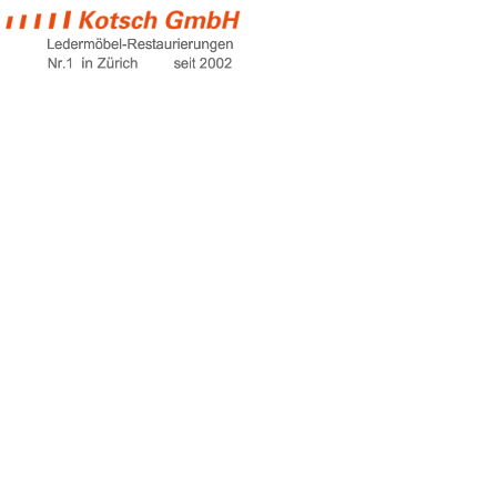
kugelschreiber
von leder
entfernen
Home
kugelschreiber von leder entfernen