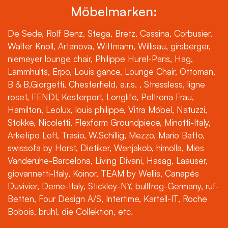
Möbelmarken:
De Sede, Rolf Benz, Stega, Bretz, Cassina, Corbusier,
Walter Knoll, Artanova, Wittmann, Willisau, girsberger,
niemeyer lounge chair, Philippe Hurel-Paris, Hag,
Lammhults, Erpo, Louis gance, Lounge Chair, Ottoman,
B & B,Giorgetti, Chesterfield, a.r.s. , Stressless, ligne
roset, FENDI, Kesterport, Longlife, Poltrona Frau,
Hamilton, Leolux, louis philippe, Vitra Möbel, Natuzzi,
Stokke, Nicoletti, Flexform Groundpiece, Minotti-Italy,
Arketipo Loft, Trasio, W.Schillig, Mezzo, Mario Batto,
swissofa by Horst, Dietiker, Wenjakob, himolla, Mies
Vanderuhe-Barcelona, Living Divani, Hasag, Laauser,
giovannetti-Italy, Koinor, TEAM by Wellis, Canapés
Duvivier, Deme-Italy, Stickley-NY, bullfrog-Germany, ruf-
Betten, Four Design A/S, Intertime, Kartell-IT, Roche
Bobois, brühl, die Collektion, etc.